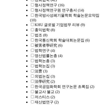
형사정책연구
(16)
형사정책연구원 연구총서
(14)
한국방사성폐기물학회 학술논문요약집
(10)
KHU 글로벌 기업법무 리뷰
(9)
홍익법학
(8)
법조
(8)
한국통신학회 학술대회논문집
(6)
被害者學硏究
(6)
법학연구
(4)
영산법률논총
(4)
법학논총
(3)
법학논집
(3)
法曹
(3)
외법논집
(3)
法學硏究
(2)
한국공업화학회 연구논문 초록집
(2)
불교사 불교
(2)
저스티스
(2)
재산법연구
(2)