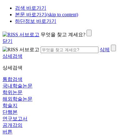
검색 바로가기
본문 바로가기(skip to content)
하단정보 바로가기
무엇을 찾고 계세요?
닫기
삭제
상세검색
상세검색
통합검색
국내학술논문
학위논문
해외학술논문
학술지
단행본
연구보고서
공개강의
버튼