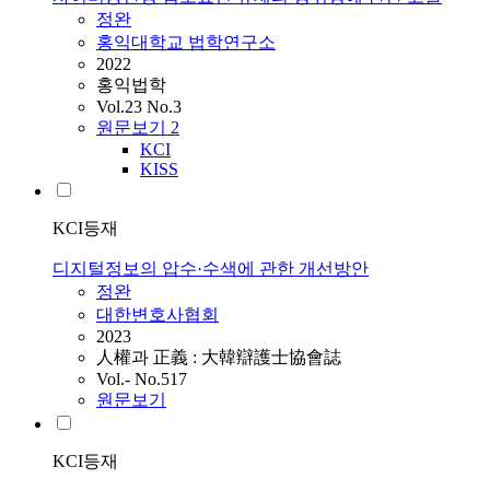
정완
홍익대학교 법학연구소
2022
홍익법학
Vol.23 No.3
원문보기
2
KCI
KISS
KCI등재
디지털정보의 압수·수색에 관한 개선방안
정완
대한변호사협회
2023
人權과 正義 : 大韓辯護士協會誌
Vol.- No.517
원문보기
KCI등재