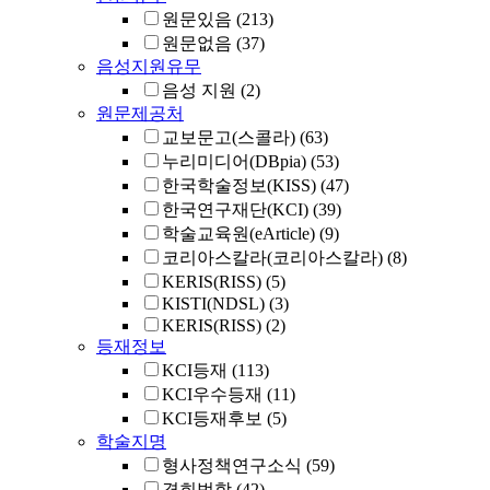
원문있음
(213)
원문없음
(37)
음성지원유무
음성 지원
(2)
원문제공처
교보문고(스콜라)
(63)
누리미디어(DBpia)
(53)
한국학술정보(KISS)
(47)
한국연구재단(KCI)
(39)
학술교육원(eArticle)
(9)
코리아스칼라(코리아스칼라)
(8)
KERIS(RISS)
(5)
KISTI(NDSL)
(3)
KERIS(RISS)
(2)
등재정보
KCI등재
(113)
KCI우수등재
(11)
KCI등재후보
(5)
학술지명
형사정책연구소식
(59)
경희법학
(42)