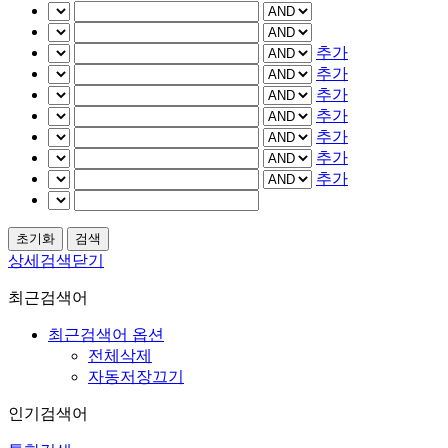
추가
추가
추가
추가
추가
추가
추가
상세검색닫기
최근검색어
최근검색어 옵션
전체삭제
자동저장끄기
인기검색어