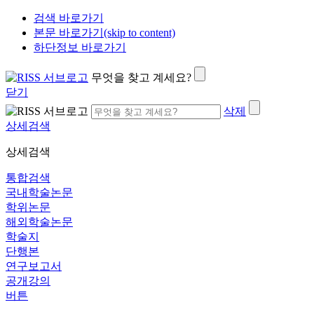
검색 바로가기
본문 바로가기(skip to content)
하단정보 바로가기
무엇을 찾고 계세요?
닫기
삭제
상세검색
상세검색
통합검색
국내학술논문
학위논문
해외학술논문
학술지
단행본
연구보고서
공개강의
버튼