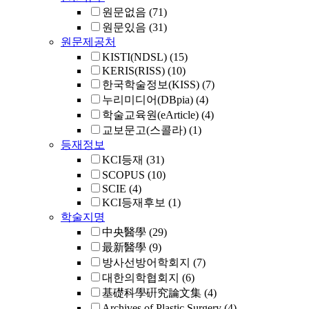
원문없음
(71)
원문있음
(31)
원문제공처
KISTI(NDSL)
(15)
KERIS(RISS)
(10)
한국학술정보(KISS)
(7)
누리미디어(DBpia)
(4)
학술교육원(eArticle)
(4)
교보문고(스콜라)
(1)
등재정보
KCI등재
(31)
SCOPUS
(10)
SCIE
(4)
KCI등재후보
(1)
학술지명
中央醫學
(29)
最新醫學
(9)
방사선방어학회지
(7)
대한의학협회지
(6)
基礎科學硏究論文集
(4)
Archives of Plastic Surgery
(4)