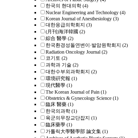
한국의 현대의학
(4)
Nuclear Engineering and Technology
(4)
Korean Journal of Anesthesiology
(3)
대한응급의학회지
(3)
(月刊)海洋韓國
(2)
綜合 醫學
(2)
한국환경성돌연변이·발암원학회지
(2)
Radiation Oncology Journal
(2)
코기토
(2)
과학과 기술
(2)
대한수부외과학회지
(2)
環境硏究報
(1)
現代醫學
(1)
The Korean Journal of Pain
(1)
Obstetrics & Gynecology Science
(1)
臨床 醫藥
(1)
한국의과학
(1)
육군의무장교단잡지
(1)
臨床藥學
(1)
가톨릭大學醫學部 論文集
(1)