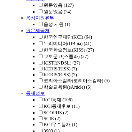
원문있음
(127)
원문없음
(24)
음성지원유무
음성 지원
(1)
원문제공처
한국연구재단(KCI)
(64)
누리미디어(DBpia)
(41)
한국학술정보(KISS)
(27)
교보문고(스콜라)
(27)
KISTI(NDSL)
(27)
KERIS(RISS)
(7)
KERIS(RISS)
(7)
코리아스칼라(코리아스칼라)
(5)
학술교육원(eArticle)
(5)
등재정보
KCI등재
(106)
KCI등재후보
(11)
SCOPUS
(2)
SCIE
(2)
KCI우수등재
(1)
3903
(1)