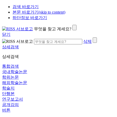
검색 바로가기
본문 바로가기(skip to content)
하단정보 바로가기
무엇을 찾고 계세요?
닫기
삭제
상세검색
상세검색
통합검색
국내학술논문
학위논문
해외학술논문
학술지
단행본
연구보고서
공개강의
버튼