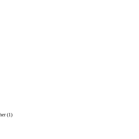
her
(1)