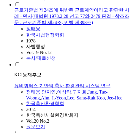
근로기준법 제24조에 위반된 근로계약이라고 판단한 사
례 - 민사(대법원 1978.2.28 선고 77와 2479 판결 - 참조조
문 : 근로기준법 제24조, 민법 제398조)
정태웅
한국사법행정학회
1978
사법행정
Vol.19 No.12
복사/대출신청
KCI등재후보
유비쿼터스 기반의 축사 환경관리 시스템 연구
정태웅
,
안지연
,
이상락
,
구지희
,
Jung, Tae-
Woong
,
Ahn, Ji-Yeon
,
Lee, Sang-Rak
,
Koo, Jee-Hee
한국축산환경학회
2014
한국축산시설환경학회지
Vol.20 No.2
원문보기