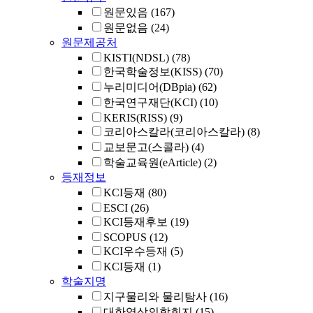
원문있음
(167)
원문없음
(24)
원문제공처
KISTI(NDSL)
(78)
한국학술정보(KISS)
(70)
누리미디어(DBpia)
(62)
한국연구재단(KCI)
(10)
KERIS(RISS)
(9)
코리아스칼라(코리아스칼라)
(8)
교보문고(스콜라)
(4)
학술교육원(eArticle)
(2)
등재정보
KCI등재
(80)
ESCI
(26)
KCI등재후보
(19)
SCOPUS
(12)
KCI우수등재
(5)
KCI등재
(1)
학술지명
지구물리와 물리탐사
(16)
대한영상의학회지
(15)