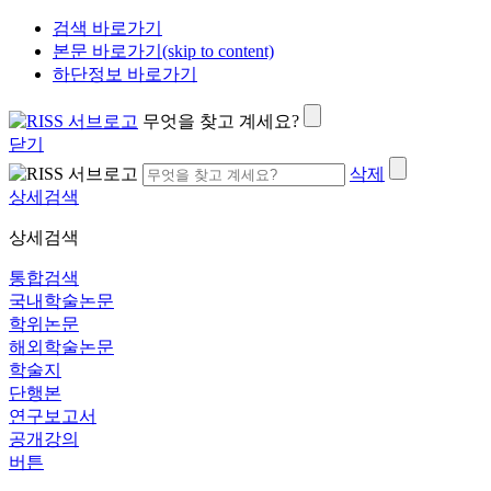
검색 바로가기
본문 바로가기(skip to content)
하단정보 바로가기
무엇을 찾고 계세요?
닫기
삭제
상세검색
상세검색
통합검색
국내학술논문
학위논문
해외학술논문
학술지
단행본
연구보고서
공개강의
버튼