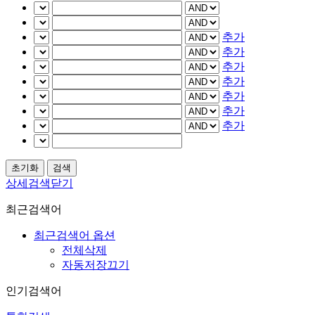
추가
추가
추가
추가
추가
추가
추가
상세검색닫기
최근검색어
최근검색어 옵션
전체삭제
자동저장끄기
인기검색어