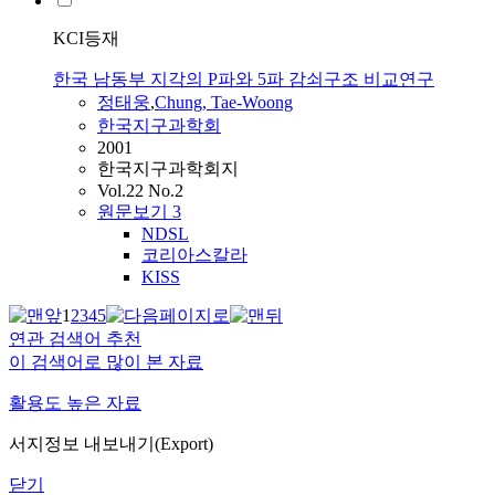
KCI등재
한국 남동부 지각의 P파와 5파 감쇠구조 비교연구
정태웅
,
Chung, Tae-Woong
한국지구과학회
2001
한국지구과학회지
Vol.22 No.2
원문보기
3
NDSL
코리아스칼라
KISS
1
2
3
4
5
연관 검색어 추천
이 검색어로 많이 본 자료
활용도 높은 자료
서지정보 내보내기(Export)
닫기