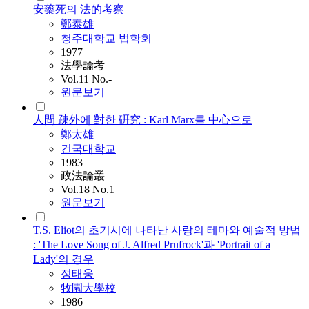
安藥死의 法的考察
鄭泰雄
청주대학교 법학회
1977
法學論考
Vol.11 No.-
원문보기
人間 疎外에 對한 硏究 : Karl Marx를 中心으로
鄭太雄
건국대학교
1983
政法論叢
Vol.18 No.1
원문보기
T.S. Eliot의 초기시에 나타난 사랑의 테마와 예술적 방법
: 'The Love Song of J. Alfred Prufrock'과 'Portrait of a
Lady'의 경우
정태웅
牧園大學校
1986