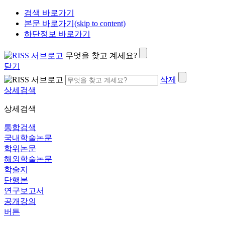
검색 바로가기
본문 바로가기(skip to content)
하단정보 바로가기
무엇을 찾고 계세요?
닫기
삭제
상세검색
상세검색
통합검색
국내학술논문
학위논문
해외학술논문
학술지
단행본
연구보고서
공개강의
버튼