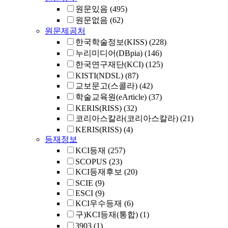
원문있음
(495)
원문없음
(62)
원문제공처
한국학술정보(KISS)
(228)
누리미디어(DBpia)
(146)
한국연구재단(KCI)
(125)
KISTI(NDSL)
(87)
교보문고(스콜라)
(42)
학술교육원(eArticle)
(37)
KERIS(RISS)
(32)
코리아스칼라(코리아스칼라)
(21)
KERIS(RISS)
(4)
등재정보
KCI등재
(257)
SCOPUS
(23)
KCI등재후보
(20)
SCIE
(9)
ESCI
(9)
KCI우수등재
(6)
구)KCI등재(통합)
(1)
3903
(1)