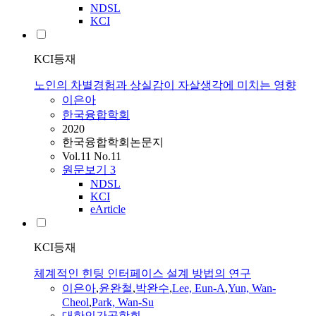
NDSL
KCI
KCI등재
노인의 차별경험과 상실감이 자살생각에 미치는 영향
이은아
한국융합학회
2020
한국융합학회논문지
Vol.11 No.11
원문보기
3
NDSL
KCI
eArticle
KCI등재
체계적인 힌팅 인터페이스 설계 방법의 연구
이은아
,
윤완철
,
박완수
,
Lee, Eun-A
,
Yun, Wan-
Cheol
,
Park, Wan-Su
대한인간공학회