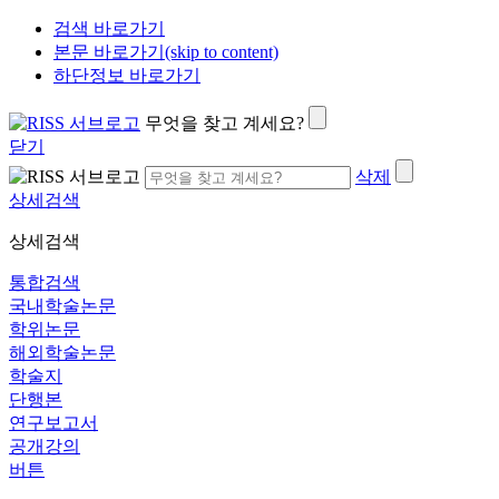
검색 바로가기
본문 바로가기(skip to content)
하단정보 바로가기
무엇을 찾고 계세요?
닫기
삭제
상세검색
상세검색
통합검색
국내학술논문
학위논문
해외학술논문
학술지
단행본
연구보고서
공개강의
버튼