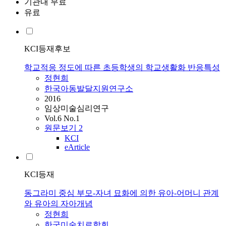
기관내 무료
유료
KCI등재후보
학교적응 정도에 따른 초등학생의 학교생활화 반응특성
정현희
한국아동발달지원연구소
2016
임상미술심리연구
Vol.6 No.1
원문보기
2
KCI
eArticle
KCI등재
동그라미 중심 부모-자녀 묘화에 의한 유아-어머니 관계
와 유아의 자아개념
정현희
한국미술치료학회