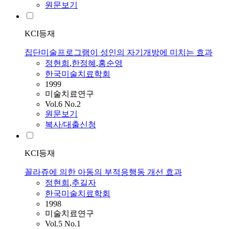
원문보기
KCI등재
집단미술프로그램이 성인의 자기개방에 미치는 효과
정현희
,
한정혜
,
홍순영
한국미술치료학회
1999
미술치료연구
Vol.6 No.2
원문보기
복사/대출신청
KCI등재
꼴라쥬에 의한 아동의 부적응행동 개선 효과
정현희
,
추길자
한국미술치료학회
1998
미술치료연구
Vol.5 No.1