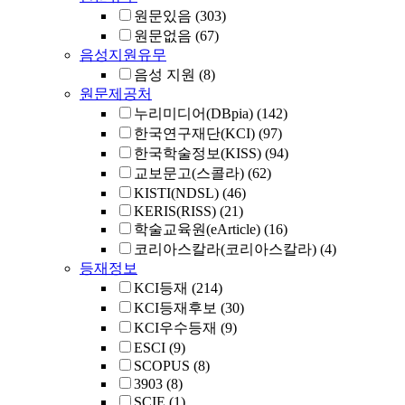
원문있음
(303)
원문없음
(67)
음성지원유무
음성 지원
(8)
원문제공처
누리미디어(DBpia)
(142)
한국연구재단(KCI)
(97)
한국학술정보(KISS)
(94)
교보문고(스콜라)
(62)
KISTI(NDSL)
(46)
KERIS(RISS)
(21)
학술교육원(eArticle)
(16)
코리아스칼라(코리아스칼라)
(4)
등재정보
KCI등재
(214)
KCI등재후보
(30)
KCI우수등재
(9)
ESCI
(9)
SCOPUS
(8)
3903
(8)
SCIE
(1)