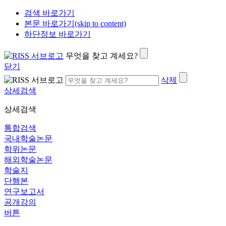
검색 바로가기
본문 바로가기(skip to content)
하단정보 바로가기
무엇을 찾고 계세요?
닫기
삭제
상세검색
상세검색
통합검색
국내학술논문
학위논문
해외학술논문
학술지
단행본
연구보고서
공개강의
버튼