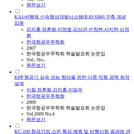
원문보기
KAI-비행체 신속형상개발시스템(RAVSIM) 구축 개념
입증
김지홍
,
정훈화
,
이영호
,
김상균
,
손창현
,
서지한
,
심정
환
한국항공우주학회
2007
한국항공우주학회 학술발표회 논문집
Vol.- No.-
원문보기
KPP 항공기 실속 성능 향상을 위한 다중 익형 공력 최적
설계
이철
,
정훈화
,
김지홍
,
이일우
한국항공우주학회
2009
한국항공우주학회 학술발표회 논문집
Vol.2009 No.4
원문보기
KC-100 항공기의 스핀 특성 예측 및 비행시험 결과에 관