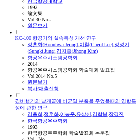
한국항공대학교
1992
論文集
Vol.30 No.-
원문보기
KC-100 항공기의 실속특성 개선 연구
정훈화
(Hoonhwa Jeong)
,
이철(Cheol Lee)
,
정성기
(Sungki Jung)
,
김지홍(Jihong Kim)
항공우주시스템공학회
2014
항공우주시스템공학회 학술대회 발표집
Vol.2014 No.5
원문보기
복사/대출신청
경비행기의 날개끝에 비균일 분출을 주었을때의 양항특
성에 관한 연구
김충희
,
정훈화
,
이봉준
,
유상신
,
김학봉
,
장경진
한국항공우주학회
1993
한국항공우주학회 학술발표회 논문집
Vol.- No.-