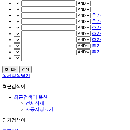
추가
추가
추가
추가
추가
추가
추가
상세검색닫기
최근검색어
최근검색어 옵션
전체삭제
자동저장끄기
인기검색어