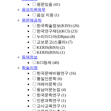
원문있음
(41)
음성지원유무
음성 지원
(1)
원문제공처
한국학술정보(KISS)
(26)
한국연구재단(KCI)
(23)
누리미디어(DBpia)
(8)
교보문고(스콜라)
(7)
KERIS(RISS)
(2)
KERIS(RISS)
(1)
등재정보
KCI등재
(40)
학술지명
한국문예비평연구
(16)
통일인문학
(6)
겨레어문학
(5)
동남어문논집
(4)
한국문학연구
(1)
인문과학연구
(1)
교사교육연구
(1)