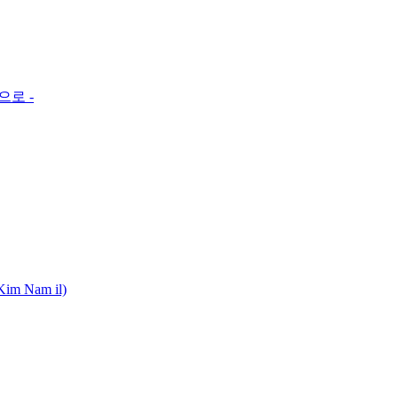
로 -
m Nam il)