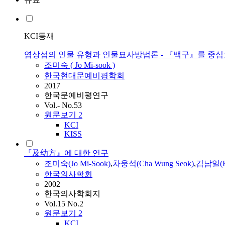
KCI등재
염상섭의 인물 유형과 인물묘사방법론 - 『백구』를 중심으
조미숙
(
Jo
Mi-sook
)
한국현대문예비평학회
2017
한국문예비평연구
Vol.- No.53
원문보기
2
KCI
KISS
『及幼方』에 대한 연구
조미숙
(
Jo
Mi-Sook
)
,
차웅석(Cha Wung Seok)
,
김남일(Ki
한국의사학회
2002
한국의사학회지
Vol.15 No.2
원문보기
2
KCI