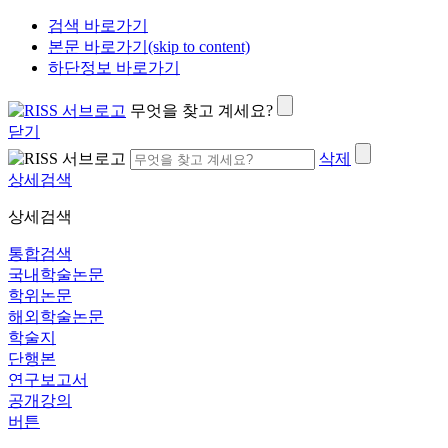
검색 바로가기
본문 바로가기(skip to content)
하단정보 바로가기
무엇을 찾고 계세요?
닫기
삭제
상세검색
상세검색
통합검색
국내학술논문
학위논문
해외학술논문
학술지
단행본
연구보고서
공개강의
버튼