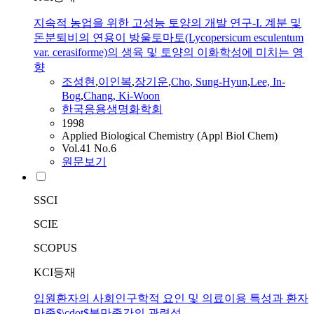
지속적 농업을 위한 고성능 토양의 개발 연구-I. 계분 및
돈분퇴비의 연용이 방울토마토(Lycopersicum esculentum
var. cerasiforme)의 생육 및 토양의 이화학성에 미치는 영
향
조성현
,
이인복
,
장기운
,
Cho
,
Sung
-
Hyun
,
Lee, In-
Bog
,
Chang, Ki-Woon
한국응용생명화학회
1998
Applied Biological Chemistry (Appl Biol Chem)
Vol.41 No.6
원문보기
SSCI
SCIE
SCOPUS
KCI등재
입원환자의 사회인구학적 요인 및 의료이용 특성과 환자
만족$\cdot$불만족간의 관련성