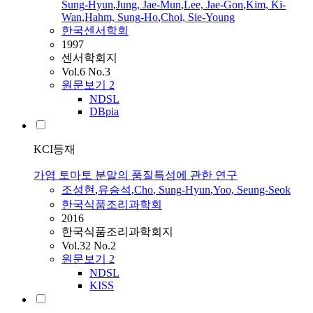
Sung
-
Hyun
,
Jung, Jae-Mun
,
Lee, Jae-Gon
,
Kim, Ki-
Wan
,
Hahm,
Sung
-
Ho
,
Choi, Sie-Young
한국센서학회
1997
센서학회지
Vol.6 No.3
원문보기
2
NDSL
DBpia
KCI등재
가염 토마토 분말의 품질특성에 관한 연구
조성현
,
유승석
,
Cho
,
Sung
-
Hyun
,
Yoo, Seung-Seok
한국식품조리과학회
2016
한국식품조리과학회지
Vol.32 No.2
원문보기
2
NDSL
KISS