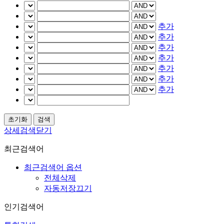
추가
추가
추가
추가
추가
추가
추가
상세검색닫기
최근검색어
최근검색어 옵션
전체삭제
자동저장끄기
인기검색어