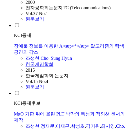
2000
전자공학회논문지TC (Telecommunications)
Vol.37 No.1
원문보기
KCI등재
장애물 정보를 이용한 A<sup>*</sup> 알고리즘의 탐색
공간의 감소
조성현
,
Cho
,
Sung
Hyun
한국게임학회
2015
한국게임학회 논문지
Vol.15 No.4
원문보기
KCI등재후보
MgO 기판 위에 올린 PLT 박막의 특성과 적외선 센서의
제작
조성현
,
정재문
,
이재곤
,
함성호
,
김기완
,
최시영
,
Cho
,