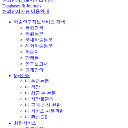
해외전자정보서비스 검색
Databases & Journals
해외전자자료 이용안내
학술연구정보서비스 검색
통합검색
학위논문
국내학술논문
해외학술논문
학술지
단행본
연구보고서
공개강의
MyRISS
내 추천논문
내 책장
내 최근 본 논문
내 저작물관리
내 구매·신청 현황
내 서비스 사용권한
내 관심 DB
회원서비스