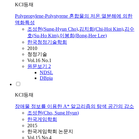
KCI등재
Polypropylene-Polystyrene 혼합물의 저온 열분해에 의한
액화특성
조성현
(
Sung
-
Hyun
Cho
)
,
김치회(Chi-Hoi Kim)
,
김수
호(Su-
Ho
Kim)
,
이봉희(Bong-Hee Lee)
한국청정기술학회
2010
청정기술
Vol.16 No.1
원문보기
2
NDSL
DBpia
KCI등재
장애물 정보를 이용한 A* 알고리즘의 탐색 공간의 감소
조성현
(
Cho
,
Sung
Hyun
)
한국게임학회
2015
한국게임학회 논문지
Vol.15 No.4