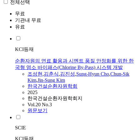
전체선택
무료
기관내 무료
유료
KCI등재
순환자원의 연료 활용과 시멘트 품질 안정화를 위한 한
국형 염소 바이패스(Chlorine By-Pass) 시스템 개발
조성현
,
김춘식
,
김진성
,
Sung
-
Hyun
Cho
,
Chun-Sik
Kim
,
Jin-
Sung
Kim
한국건설순환자원학회
2025
한국건설순환자원학회지
Vol.20 No.3
원문보기
SCIE
KCI등재