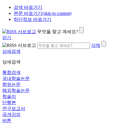
검색 바로가기
본문 바로가기(skip to content)
하단정보 바로가기
무엇을 찾고 계세요?
닫기
삭제
상세검색
상세검색
통합검색
국내학술논문
학위논문
해외학술논문
학술지
단행본
연구보고서
공개강의
버튼