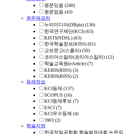
원문있음
(240)
원문없음
(43)
원문제공처
누리미디어(DBpia)
(136)
한국연구재단(KCI)
(63)
KISTI(NDSL)
(63)
한국학술정보(KISS)
(61)
교보문고(스콜라)
(50)
코리아스칼라(코리아스칼라)
(12)
학술교육원(eArticle)
(7)
KERIS(RISS)
(3)
KERIS(RISS)
(2)
등재정보
KCI등재
(137)
SCOPUS
(16)
KCI등재후보
(7)
ESCI
(7)
KCI우수등재
(4)
3903
(2)
학술지명
한국정밀공학회 학술발표대회 논문집