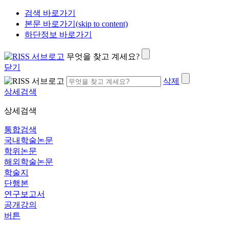
검색 바로가기
본문 바로가기(skip to content)
하단정보 바로가기
무엇을 찾고 계세요?
닫기
삭제
상세검색
상세검색
통합검색
국내학술논문
학위논문
해외학술논문
학술지
단행본
연구보고서
공개강의
버튼