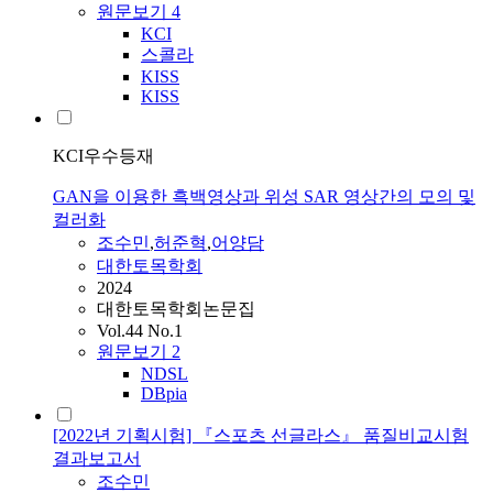
원문보기
4
KCI
스콜라
KISS
KISS
KCI우수등재
GAN을 이용한 흑백영상과 위성 SAR 영상간의 모의 및
컬러화
조수민
,
허준혁
,
어양담
대한토목학회
2024
대한토목학회논문집
Vol.44 No.1
원문보기
2
NDSL
DBpia
[2022년 기획시험] 『스포츠 선글라스』 품질비교시험
결과보고서
조수민