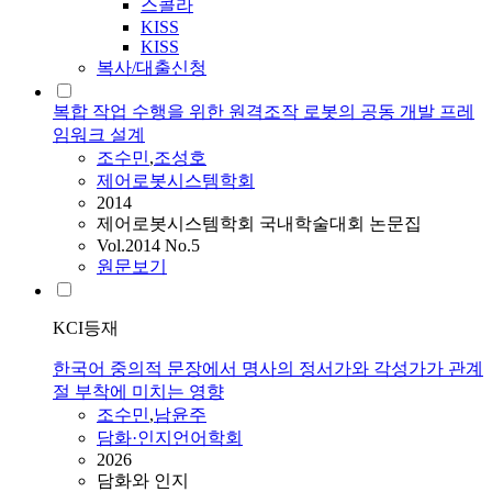
스콜라
KISS
KISS
복사/대출신청
복합 작업 수행을 위한 원격조작 로봇의 공동 개발 프레
임워크 설계
조수민
,
조성호
제어로봇시스템학회
2014
제어로봇시스템학회 국내학술대회 논문집
Vol.2014 No.5
원문보기
KCI등재
한국어 중의적 문장에서 명사의 정서가와 각성가가 관계
절 부착에 미치는 영향
조수민
,
남윤주
담화·인지언어학회
2026
담화와 인지