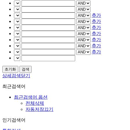
추가
추가
추가
추가
추가
추가
추가
상세검색닫기
최근검색어
최근검색어 옵션
전체삭제
자동저장끄기
인기검색어