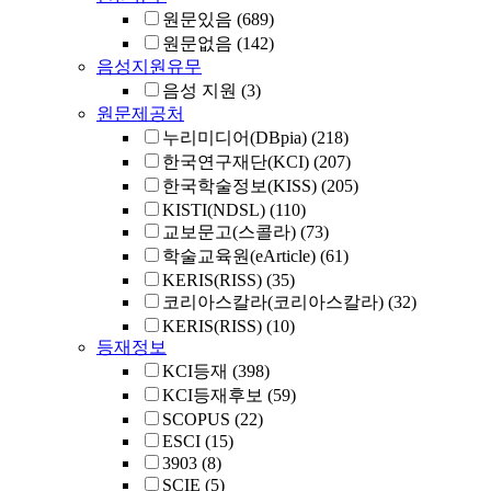
원문있음
(689)
원문없음
(142)
음성지원유무
음성 지원
(3)
원문제공처
누리미디어(DBpia)
(218)
한국연구재단(KCI)
(207)
한국학술정보(KISS)
(205)
KISTI(NDSL)
(110)
교보문고(스콜라)
(73)
학술교육원(eArticle)
(61)
KERIS(RISS)
(35)
코리아스칼라(코리아스칼라)
(32)
KERIS(RISS)
(10)
등재정보
KCI등재
(398)
KCI등재후보
(59)
SCOPUS
(22)
ESCI
(15)
3903
(8)
SCIE
(5)