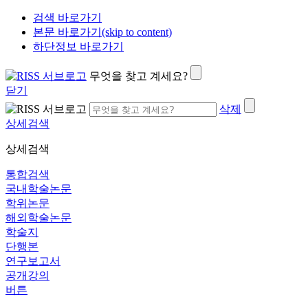
검색 바로가기
본문 바로가기(skip to content)
하단정보 바로가기
무엇을 찾고 계세요?
닫기
삭제
상세검색
상세검색
통합검색
국내학술논문
학위논문
해외학술논문
학술지
단행본
연구보고서
공개강의
버튼