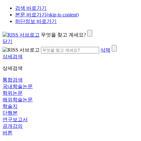
검색 바로가기
본문 바로가기(skip to content)
하단정보 바로가기
무엇을 찾고 계세요?
닫기
삭제
상세검색
상세검색
통합검색
국내학술논문
학위논문
해외학술논문
학술지
단행본
연구보고서
공개강의
버튼