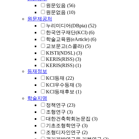
원문있음
(56)
원문없음
(10)
원문제공처
누리미디어(DBpia)
(52)
한국연구재단(KCI)
(6)
학술교육원(eArticle)
(6)
교보문고(스콜라)
(5)
KISTI(NDSL)
(3)
KERIS(RISS)
(3)
KERIS(RISS)
(1)
등재정보
KCI등재
(22)
KCI우수등재
(3)
KCI등재후보
(1)
학술지명
정책연구
(23)
조형연구
(3)
대한건축학회논문집
(3)
기초조형학연구
(3)
조형디자인연구
(2)