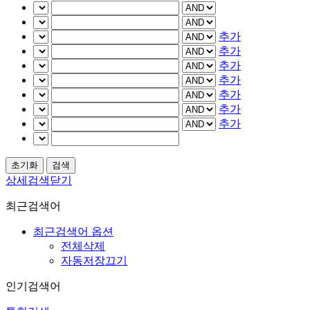
추가
추가
추가
추가
추가
추가
추가
상세검색닫기
최근검색어
최근검색어 옵션
전체삭제
자동저장끄기
인기검색어