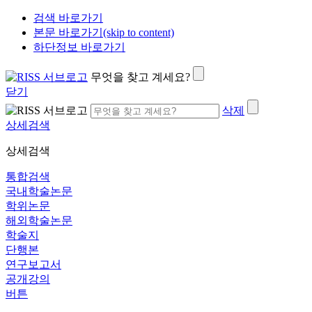
검색 바로가기
본문 바로가기(skip to content)
하단정보 바로가기
무엇을 찾고 계세요?
닫기
삭제
상세검색
상세검색
통합검색
국내학술논문
학위논문
해외학술논문
학술지
단행본
연구보고서
공개강의
버튼