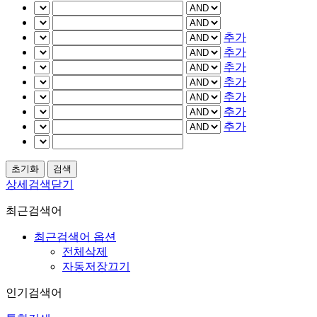
추가
추가
추가
추가
추가
추가
추가
상세검색닫기
최근검색어
최근검색어 옵션
전체삭제
자동저장끄기
인기검색어