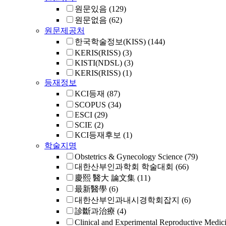
원문있음
(129)
원문없음
(62)
원문제공처
한국학술정보(KISS)
(144)
KERIS(RISS)
(3)
KISTI(NDSL)
(3)
KERIS(RISS)
(1)
등재정보
KCI등재
(87)
SCOPUS
(34)
ESCI
(29)
SCIE
(2)
KCI등재후보
(1)
학술지명
Obstetrics & Gynecology Science
(79)
대한산부인과학회 학술대회
(66)
慶熙 醫大 論文集
(11)
最新醫學
(6)
대한산부인과내시경학회잡지
(6)
診斷과治療
(4)
Clinical and Experimental Reproductive Medic