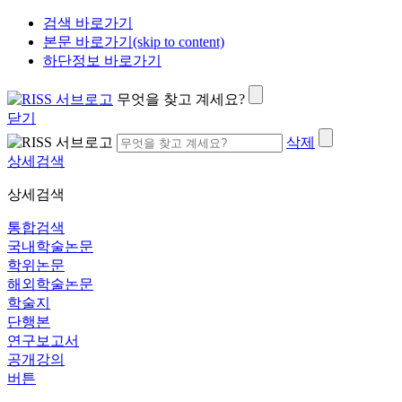
검색 바로가기
본문 바로가기(skip to content)
하단정보 바로가기
무엇을 찾고 계세요?
닫기
삭제
상세검색
상세검색
통합검색
국내학술논문
학위논문
해외학술논문
학술지
단행본
연구보고서
공개강의
버튼