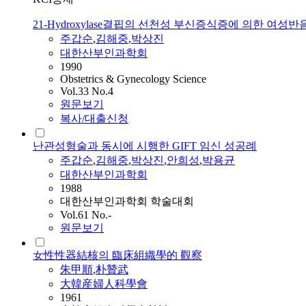
21-Hydroxylase결핍의 선천성 부신증식증에 의한 여성반
주갑순
,
김해중
,
박상진
대한산부인과학회
1990
Obstetrics & Gynecology Science
Vol.33 No.4
원문보기
복사/대출신청
난관성형술과 동시에 시행한 GIFT 임신 성공례
주갑순
,
김해중
,
박상진
,
안희성
,
박용균
대한산부인과학회
1988
대한산부인과학회 학술대회
Vol.61 No.-
원문보기
女性性器結核의 臨床組織學的 觀察
朱甲順
,
朴贊武
大韓産婦人科學會
1961