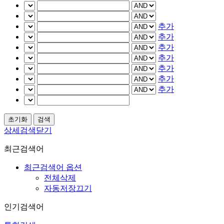
추가
추가
추가
추가
추가
추가
추가
상세검색닫기
최근검색어
최근검색어 옵션
전체삭제
자동저장끄기
인기검색어