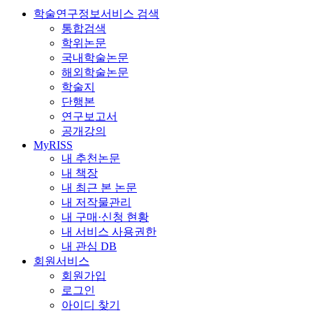
학술연구정보서비스 검색
통합검색
학위논문
국내학술논문
해외학술논문
학술지
단행본
연구보고서
공개강의
MyRISS
내 추천논문
내 책장
내 최근 본 논문
내 저작물관리
내 구매·신청 현황
내 서비스 사용권한
내 관심 DB
회원서비스
회원가입
로그인
아이디 찾기