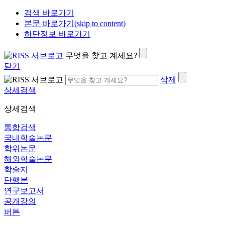
검색 바로가기
본문 바로가기(skip to content)
하단정보 바로가기
무엇을 찾고 계세요?
닫기
삭제
상세검색
상세검색
통합검색
국내학술논문
학위논문
해외학술논문
학술지
단행본
연구보고서
공개강의
버튼