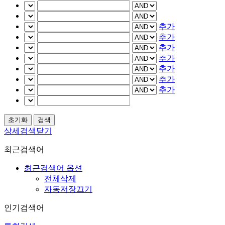
추가
추가
추가
추가
추가
추가
추가
상세검색닫기
최근검색어
최근검색어 옵션
전체삭제
자동저장끄기
인기검색어