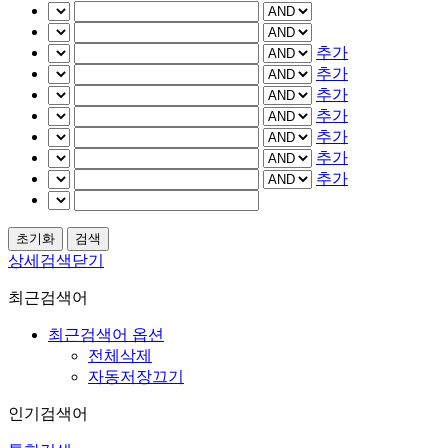
추가
추가
추가
추가
추가
추가
추가
상세검색닫기
최근검색어
최근검색어 옵션
전체삭제
자동저장끄기
인기검색어