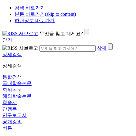
검색 바로가기
본문 바로가기(skip to content)
하단정보 바로가기
무엇을 찾고 계세요?
닫기
삭제
상세검색
상세검색
통합검색
국내학술논문
학위논문
해외학술논문
학술지
단행본
연구보고서
공개강의
버튼