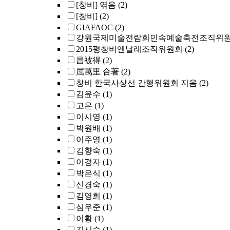
[창비] 엮음
(2)
[창비]
(2)
GIAFAOC
(2)
강원국제미술전람회민속예술축전조직위
2015평창비엔날레조직위원회
(2)
昌被得
(2)
屈萬里 合著
(2)
창비 한국사상선 간행위원회 지음
(2)
김윤수
(1)
고은
(1)
이시영
(1)
박원배
(1)
이주영
(1)
김향숙
(1)
이경자
(1)
박은식
(1)
신경숙
(1)
김영희
(1)
심우준
(1)
이황
(1)
김시습
(1)