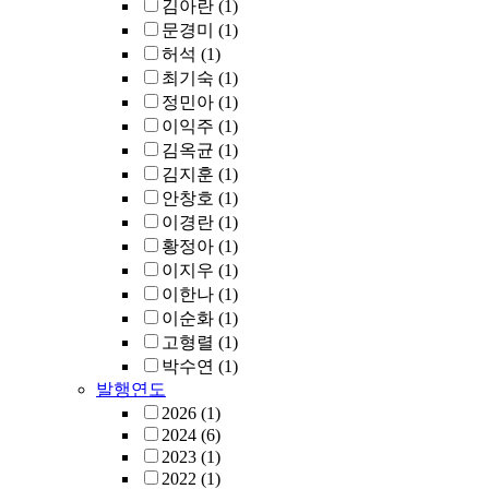
김아란
(1)
문경미
(1)
허석
(1)
최기숙
(1)
정민아
(1)
이익주
(1)
김옥균
(1)
김지훈
(1)
안창호
(1)
이경란
(1)
황정아
(1)
이지우
(1)
이한나
(1)
이순화
(1)
고형렬
(1)
박수연
(1)
발행연도
2026
(1)
2024
(6)
2023
(1)
2022
(1)