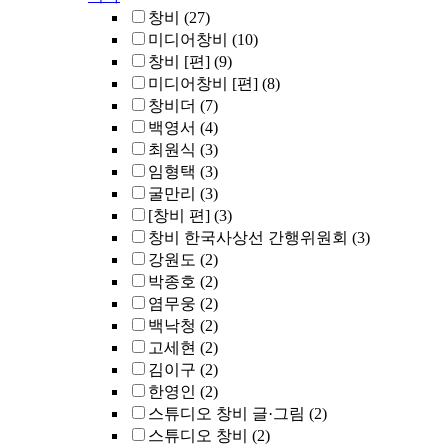
창비
(27)
미디어창비
(10)
창비 [편]
(9)
미디어창비 [편]
(8)
창비더
(7)
백영서
(4)
최원식
(3)
임형택
(3)
굴만리
(3)
[창비 편]
(3)
창비 한국사상선 간행위원회
(3)
강원도
(2)
박종호
(2)
염무웅
(2)
백낙청
(2)
고세현
(2)
김이구
(2)
한영인
(2)
스튜디오 창비 글·그림
(2)
스튜디오 창비
(2)