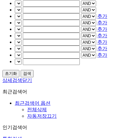
추가
추가
추가
추가
추가
추가
추가
상세검색닫기
최근검색어
최근검색어 옵션
전체삭제
자동저장끄기
인기검색어