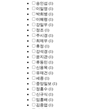
송인섭
(1)
이일영
(1)
박희병
(1)
이혜령
(1)
강일우
(1)
정조
(1)
주시경
(1)
최제우
(1)
휴정
(1)
강석경
(1)
윤지관
(1)
류동민
(1)
신용목
(1)
유재건
(1)
세종
(1)
중앙일보
(1)
정홍수
(1)
신규식
(1)
임홍배
(1)
김종엽
(1)