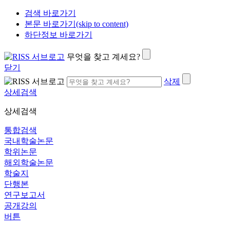
검색 바로가기
본문 바로가기(skip to content)
하단정보 바로가기
무엇을 찾고 계세요?
닫기
삭제
상세검색
상세검색
통합검색
국내학술논문
학위논문
해외학술논문
학술지
단행본
연구보고서
공개강의
버튼