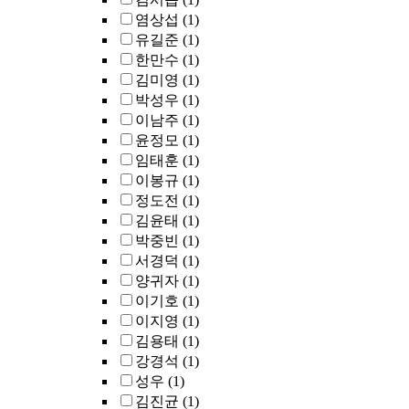
염상섭
(1)
유길준
(1)
한만수
(1)
김미영
(1)
박성우
(1)
이남주
(1)
윤정모
(1)
임태훈
(1)
이봉규
(1)
정도전
(1)
김윤태
(1)
박중빈
(1)
서경덕
(1)
양귀자
(1)
이기호
(1)
이지영
(1)
김용태
(1)
강경석
(1)
성우
(1)
김진균
(1)