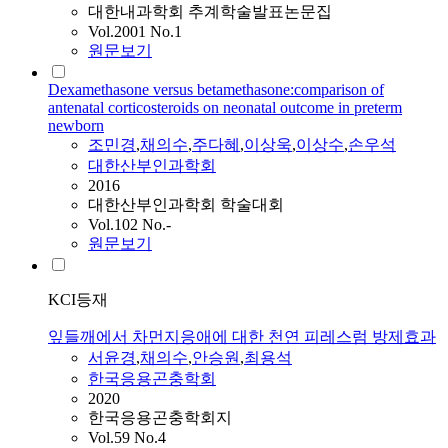
대한내과학회 추계학술발표논문집
Vol.2001 No.1
원문보기
Dexamethasone versus betamethasone:comparison of
antenatal corticosteroids on neonatal outcome in preterm
newborn
조민경
,
채의수
,
주다혜
,
이상욱
,
이상수
,
손우석
대한산부인과학회
2016
대한산부인과학회 학술대회
Vol.102 No.-
원문보기
KCI등재
잎들깨에서 차먼지응애에 대한 천연 피레스럼 방제효과
서윤경
,
채의수
,
안승원
,
최용석
한국응용곤충학회
2020
한국응용곤충학회지
Vol.59 No.4