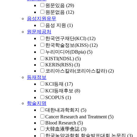
원문있음
(29)
원문없음
(12)
음성지원유무
음성 지원
(1)
원문제공처
한국연구재단(KCI)
(12)
한국학술정보(KISS)
(12)
누리미디어(DBpia)
(5)
KISTI(NDSL)
(5)
KERIS(RISS)
(3)
코리아스칼라(코리아스칼라)
(2)
등재정보
KCI등재
(17)
KCI등재후보
(8)
SCOPUS
(1)
학술지명
대한내과학회지
(5)
Cancer Research and Treatment
(5)
Blood Research
(5)
大韓血液學會誌
(3)
한국농약과학회 학술발표대회 논문집
(3)