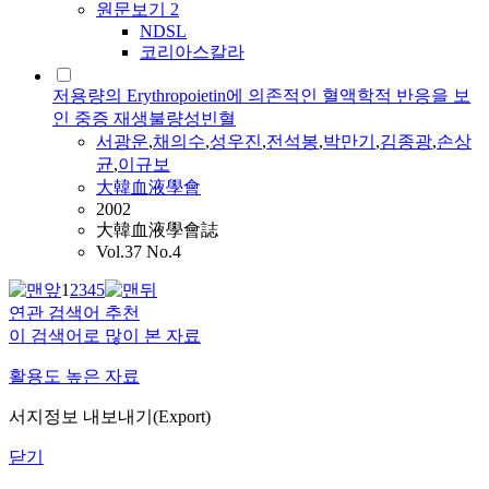
원문보기
2
NDSL
코리아스칼라
저용량의 Erythropoietin에 의존적인 혈액학적 반응을 보
인 중증 재생불량성빈혈
서광운
,
채의수
,
성우진
,
전석봉
,
박만기
,
김종광
,
손상
균
,
이규보
大韓血液學會
2002
大韓血液學會誌
Vol.37 No.4
1
2
3
4
5
연관 검색어 추천
이 검색어로 많이 본 자료
활용도 높은 자료
서지정보 내보내기(Export)
닫기