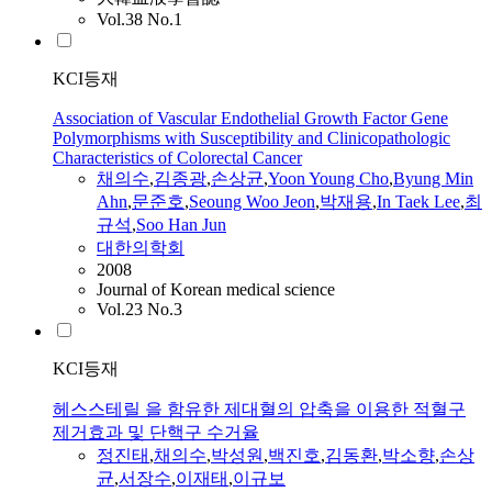
Vol.38 No.1
KCI등재
Association of Vascular Endothelial Growth Factor Gene
Polymorphisms with Susceptibility and Clinicopathologic
Characteristics of Colorectal Cancer
채의수
,
김종광
,
손상균
,
Yoon Young Cho
,
Byung Min
Ahn
,
문준호
,
Seoung Woo Jeon
,
박재용
,
In Taek Lee
,
최
규석
,
Soo Han Jun
대한의학회
2008
Journal of Korean medical science
Vol.23 No.3
KCI등재
헤스스테릴 을 함유한 제대혈의 압축을 이용한 적혈구
제거효과 및 단핵구 수거율
정진태
,
채의수
,
박성원
,
백진호
,
김동환
,
박소향
,
손상
균
,
서장수
,
이재태
,
이규보