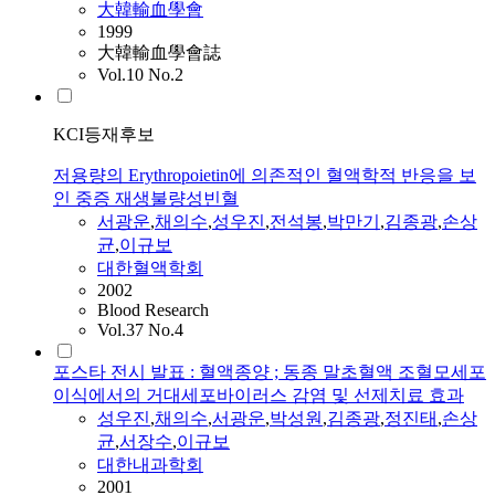
大韓輸血學會
1999
大韓輸血學會誌
Vol.10 No.2
KCI등재후보
저용량의 Erythropoietin에 의존적인 혈액학적 반응을 보
인 중증 재생불량성빈혈
서광운
,
채의수
,
성우진
,
전석봉
,
박만기
,
김종광
,
손상
균
,
이규보
대한혈액학회
2002
Blood Research
Vol.37 No.4
포스타 전시 발표 : 혈액종양 ; 동종 말초혈액 조혈모세포
이식에서의 거대세포바이러스 감염 및 선제치료 효과
성우진
,
채의수
,
서광운
,
박성원
,
김종광
,
정진태
,
손상
균
,
서장수
,
이규보
대한내과학회
2001