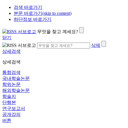
검색 바로가기
본문 바로가기(skip to content)
하단정보 바로가기
무엇을 찾고 계세요?
닫기
삭제
상세검색
상세검색
통합검색
국내학술논문
학위논문
해외학술논문
학술지
단행본
연구보고서
공개강의
버튼