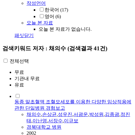
작성언어
한국어
(17)
영어
(6)
오늘 본 자료
오늘 본 자료가 없습니다.
패싯닫기
검색키워드
저자 : 채의수
(검색결과 41건)
전체선택
무료
기관내 무료
유료
동종 말초혈액 조혈모세포를 이용한 다양한 임상적용에
관한 단일병원 경험보고
채의수
,
손상균
,
성우진
,
서광운
,
박성원
,
김종광
,
정진
태
,
이난영
,
서장수
,
이규보
경북대학교 병원
2002