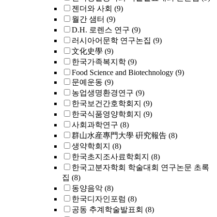
젠더와 사회
(9)
월간 샘터
(9)
D.H. 로렌스 연구
(9)
러시아어문학 연구논집
(9)
文化史學
(9)
한국가족복지학
(9)
Food Science and Biotechnology
(9)
문예운동
(9)
농업생명환경연구
(9)
한국보건간호학회지
(9)
한국식품영양학회지
(9)
사회과학연구
(8)
群山水産專門大學 硏究報告
(8)
생약학회지
(8)
한국초지조사료학회지
(8)
한국고분자학회 학술대회 연구논문 초록
집
(8)
동양음악
(8)
한국디자인포럼
(8)
공동 추계학술발표회
(8)