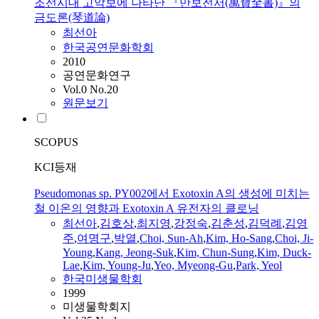
조선시대 고악보에 나타난 『만보전서(萬寶全書)』의
금도론(琴道論)
최선아
한국공연문화학회
2010
공연문화연구
Vol.0 No.20
원문보기
SCOPUS
KCI등재
Pseudomonas sp. PY002에서 Exotoxin A의 생성에 미치는
철 이온의 영향과 Exotoxin A 유전자의 클로닝
최선아
,
김호상
,
최지영
,
강정숙
,
김춘성
,
김덕례
,
김영
주
,
여명구
,
박열
,
Choi, Sun-Ah
,
Kim, Ho-Sang
,
Choi, Ji-
Young
,
Kang, Jeong-Suk
,
Kim, Chun-Sung
,
Kim, Duck-
Lae
,
Kim, Young-Ju
,
Yeo, Myeong-Gu
,
Park, Yeol
한국미생물학회
1999
미생물학회지