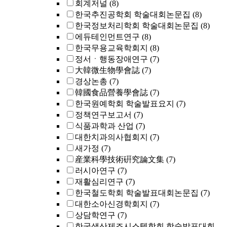
회계저널
(8)
한국추진공학회 학술대회논문집
(8)
한국정보처리학회 학술대회논문집
(8)
에듀테인먼트연구
(8)
한국무용교육학회지
(8)
정서ㆍ행동장애연구
(7)
大韓微生物學會誌
(7)
경상논총
(7)
韓國食品營養學會誌
(7)
한국원예학회 학술발표요지
(7)
정책연구보고서
(7)
식품과학과 산업
(7)
대한치과의사협회지
(7)
새가정
(7)
産業科學技術硏究論文集
(7)
러시아연구
(7)
재활심리연구
(7)
한국철도학회 학술발표대회논문집
(7)
대한소아신경학회지
(7)
상담학연구
(7)
한국생산제조시스템학회 학술발표대회