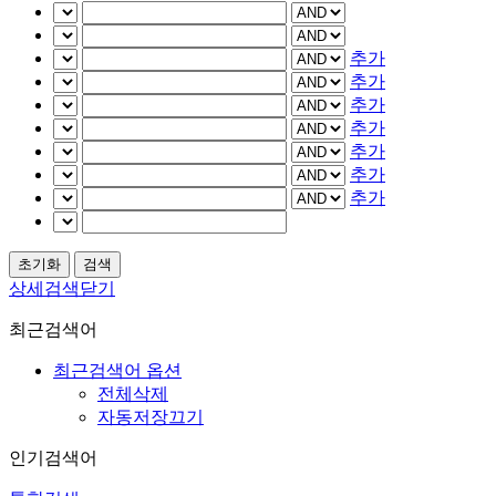
추가
추가
추가
추가
추가
추가
추가
상세검색닫기
최근검색어
최근검색어 옵션
전체삭제
자동저장끄기
인기검색어