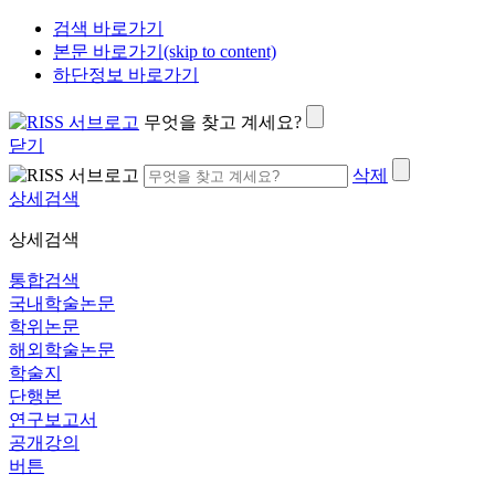
검색 바로가기
본문 바로가기(skip to content)
하단정보 바로가기
무엇을 찾고 계세요?
닫기
삭제
상세검색
상세검색
통합검색
국내학술논문
학위논문
해외학술논문
학술지
단행본
연구보고서
공개강의
버튼