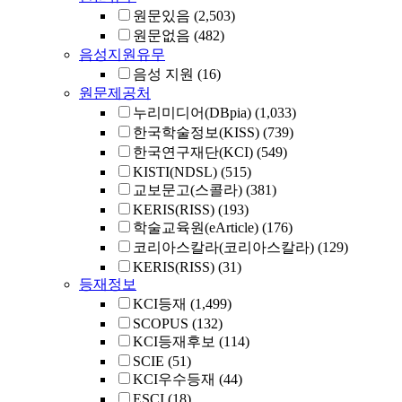
원문있음
(2,503)
원문없음
(482)
음성지원유무
음성 지원
(16)
원문제공처
누리미디어(DBpia)
(1,033)
한국학술정보(KISS)
(739)
한국연구재단(KCI)
(549)
KISTI(NDSL)
(515)
교보문고(스콜라)
(381)
KERIS(RISS)
(193)
학술교육원(eArticle)
(176)
코리아스칼라(코리아스칼라)
(129)
KERIS(RISS)
(31)
등재정보
KCI등재
(1,499)
SCOPUS
(132)
KCI등재후보
(114)
SCIE
(51)
KCI우수등재
(44)
ESCI
(18)