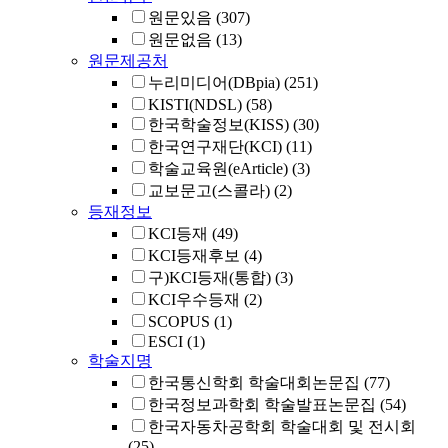
원문있음
(307)
원문없음
(13)
원문제공처
누리미디어(DBpia)
(251)
KISTI(NDSL)
(58)
한국학술정보(KISS)
(30)
한국연구재단(KCI)
(11)
학술교육원(eArticle)
(3)
교보문고(스콜라)
(2)
등재정보
KCI등재
(49)
KCI등재후보
(4)
구)KCI등재(통합)
(3)
KCI우수등재
(2)
SCOPUS
(1)
ESCI
(1)
학술지명
한국통신학회 학술대회논문집
(77)
한국정보과학회 학술발표논문집
(54)
한국자동차공학회 학술대회 및 전시회
(25)