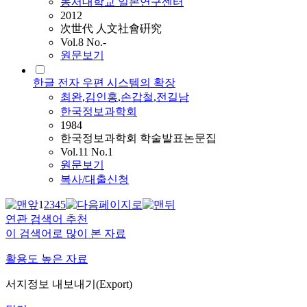
동서대학교 일본연구센터
2012
次世代 人文社會硏究
Vol.8 No.-
원문보기
한글 전자 우편 시스템의 확장
최완
,
김인홍
,
손갑철
,
전길남
한국정보과학회
1984
한국정보과학회 학술발표논문집
Vol.11 No.1
원문보기
복사/대출신청
1
2
3
4
5
연관 검색어 추천
이 검색어로 많이 본 자료
활용도 높은 자료
서지정보 내보내기(Export)