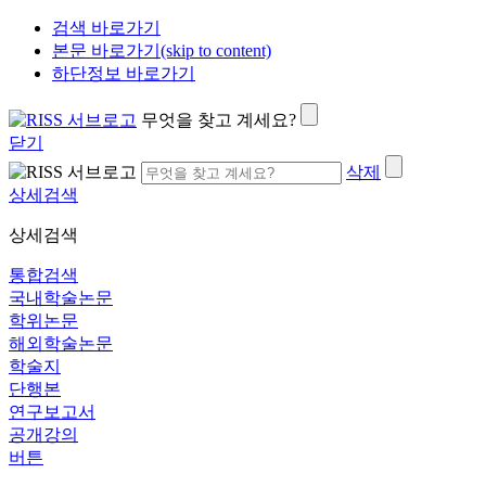
검색 바로가기
본문 바로가기(skip to content)
하단정보 바로가기
무엇을 찾고 계세요?
닫기
삭제
상세검색
상세검색
통합검색
국내학술논문
학위논문
해외학술논문
학술지
단행본
연구보고서
공개강의
버튼