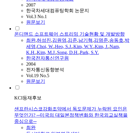
2007
한국차세대컴퓨팅학회 논문지
Vol.3 No.1
원문보기
온디맨드 소프트웨어 스트리밍 기술현황 및 개발방향
최완
,
허성진
,
김원영
,
김준
,
남기혁
,
김명준
,
송동호
,
박
세영
,
Choi, W.
,
Heo, S.J.
,
Kim, W.Y.
,
Kim, J.
,
Nam,
K.H.
,
Kim, M.J.
,
Song, D.H.
,
Park, S.Y.
한국전자통신연구원
2004
전자통신동향분석
Vol.19 No.5
원문보기
KCI등재후보
샌프란시스코강화조약에서 독도문제가 누락된 요인은
무엇인가? ─미국의 대일본정책변화와 한국외교실책을
중심으로─
최완