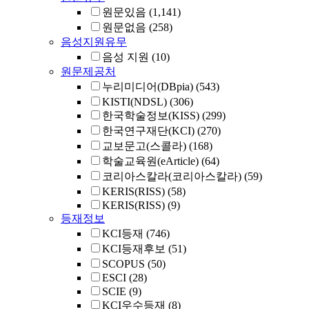
원문있음
(1,141)
원문없음
(258)
음성지원유무
음성 지원
(10)
원문제공처
누리미디어(DBpia)
(543)
KISTI(NDSL)
(306)
한국학술정보(KISS)
(299)
한국연구재단(KCI)
(270)
교보문고(스콜라)
(168)
학술교육원(eArticle)
(64)
코리아스칼라(코리아스칼라)
(59)
KERIS(RISS)
(58)
KERIS(RISS)
(9)
등재정보
KCI등재
(746)
KCI등재후보
(51)
SCOPUS
(50)
ESCI
(28)
SCIE
(9)
KCI우수등재
(8)