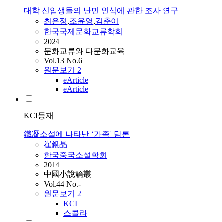
대학 신입생들의 난민 인식에 관한 조사 연구
최은정
,
조윤영
,
김춘이
한국국제문화교류학회
2024
문화교류와 다문화교육
Vol.13 No.6
원문보기
2
eArticle
eArticle
KCI등재
鐵凝소설에 나타난 ‘가족’ 담론
崔銀晶
한국중국소설학회
2014
中國小說論叢
Vol.44 No.-
원문보기
2
KCI
스콜라