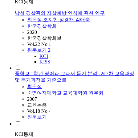
KCI등재
남성 경찰관의 자살예방 인식에 관한 연구
최은정
,
조지현
,
정경채
,
김애숙
한국경찰학회
2020
한국경찰학회보
Vol.22 No.1
원문보기
2
KCI
KISS
중학교 1학년 영어과 교과서 듣기 분석 : 제7차 교육과정
및 듣기과정을 기준으로
최은정
숙명여자대학교 교육대학원 원우회
2007
교육논총
Vol.18 No.-
원문보기
KCI등재