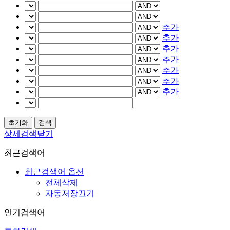
추가
추가
추가
추가
추가
추가
추가
상세검색닫기
최근검색어
최근검색어 옵션
전체삭제
자동저장끄기
인기검색어