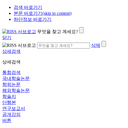
검색 바로가기
본문 바로가기(skip to content)
하단정보 바로가기
무엇을 찾고 계세요?
닫기
삭제
상세검색
상세검색
통합검색
국내학술논문
학위논문
해외학술논문
학술지
단행본
연구보고서
공개강의
버튼