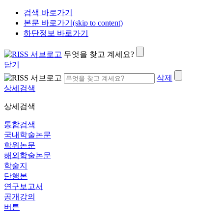
검색 바로가기
본문 바로가기(skip to content)
하단정보 바로가기
무엇을 찾고 계세요?
닫기
삭제
상세검색
상세검색
통합검색
국내학술논문
학위논문
해외학술논문
학술지
단행본
연구보고서
공개강의
버튼