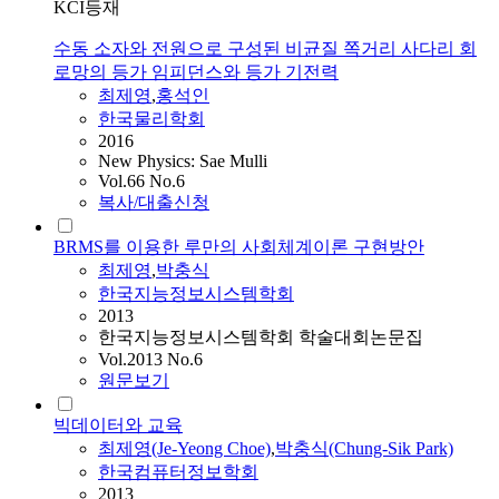
KCI등재
수동 소자와 전원으로 구성된 비균질 쪽거리 사다리 회
로망의 등가 임피던스와 등가 기전력
최제영
,
홍석인
한국물리학회
2016
New Physics: Sae Mulli
Vol.66 No.6
복사/대출신청
BRMS를 이용한 루만의 사회체계이론 구현방안
최제영
,
박충식
한국지능정보시스템학회
2013
한국지능정보시스템학회 학술대회논문집
Vol.2013 No.6
원문보기
빅데이터와 교육
최제영
(Je-Yeong Choe)
,
박충식(Chung-Sik Park)
한국컴퓨터정보학회
2013