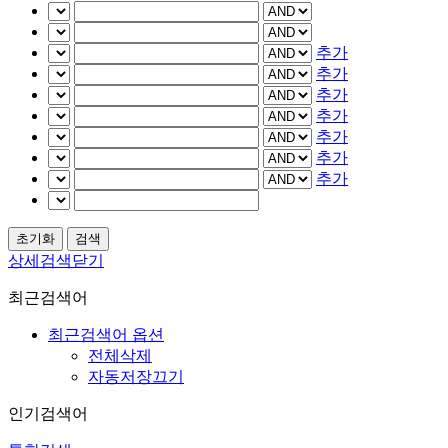
추가
추가
추가
추가
추가
추가
추가
상세검색닫기
최근검색어
최근검색어 옵션
전체삭제
자동저장끄기
인기검색어