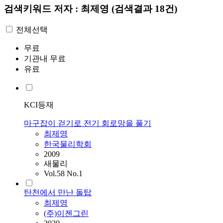
검색키워드
저자 : 최제영
(검색결과 18건)
전체선택
무료
기관내 무료
유료
KCI등재
마구잡이 걷기로 전기 회로망을 풀기
최제영
한국물리학회
2009
새물리
Vol.58 No.1
탄천에서 만난 돌탑
최제영
(주)이젠그린