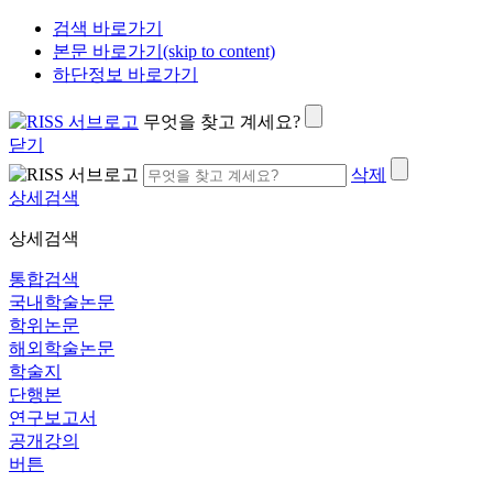
검색 바로가기
본문 바로가기(skip to content)
하단정보 바로가기
무엇을 찾고 계세요?
닫기
삭제
상세검색
상세검색
통합검색
국내학술논문
학위논문
해외학술논문
학술지
단행본
연구보고서
공개강의
버튼