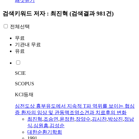
패싯닫기
검색키워드
저자 : 최진혁
(검색결과 981건)
전체선택
무료
기관내 무료
유료
SCIE
SCOPUS
KCI등재
심전도상 흉부유도에서 지속적 T파 역위를 보이는 협심
증 환자의 임상 및 관동맥조영소견과 치료후의 변화
최진혁
,
조승연
,
윤정한
,
장양수
,
김시찬
,
박상진
,
정남
식
,
심원흠
,
김성순
대한순환기학회
1991