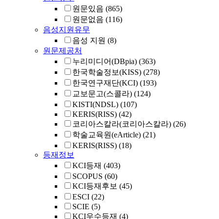
원문있음
(865)
원문없음
(116)
음성지원유무
음성 지원
(8)
원문제공처
누리미디어(DBpia)
(363)
한국학술정보(KISS)
(278)
한국연구재단(KCI)
(193)
교보문고(스콜라)
(124)
KISTI(NDSL)
(107)
KERIS(RISS)
(42)
코리아스칼라(코리아스칼라)
(26)
학술교육원(eArticle)
(21)
KERIS(RISS)
(18)
등재정보
KCI등재
(403)
SCOPUS
(60)
KCI등재후보
(45)
ESCI
(22)
SCIE
(5)
KCI우수등재
(4)