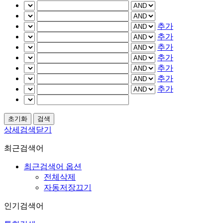
추가
추가
추가
추가
추가
추가
추가
상세검색닫기
최근검색어
최근검색어 옵션
전체삭제
자동저장끄기
인기검색어