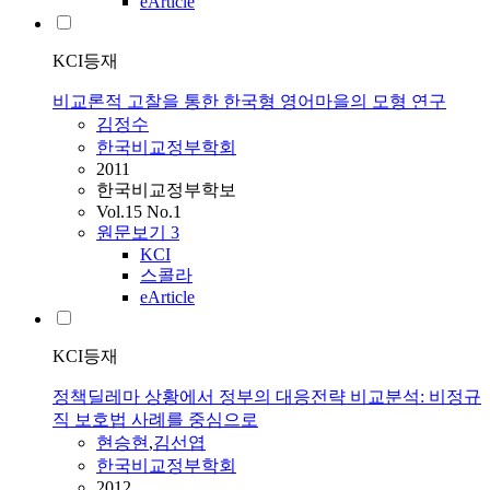
eArticle
KCI등재
비교론적 고찰을 통한 한국형 영어마을의 모형 연구
김정수
한국비교정부학회
2011
한국비교정부학보
Vol.15 No.1
원문보기
3
KCI
스콜라
eArticle
KCI등재
정책딜레마 상황에서 정부의 대응전략 비교분석: 비정규
직 보호법 사례를 중심으로
현승현
,
김선엽
한국비교정부학회
2012