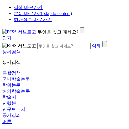
검색 바로가기
본문 바로가기(skip to content)
하단정보 바로가기
무엇을 찾고 계세요?
닫기
삭제
상세검색
상세검색
통합검색
국내학술논문
학위논문
해외학술논문
학술지
단행본
연구보고서
공개강의
버튼