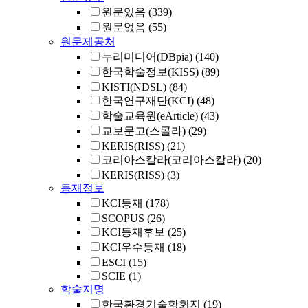
원문있음
(339)
원문없음
(55)
원문제공처
누리미디어(DBpia)
(140)
한국학술정보(KISS)
(89)
KISTI(NDSL)
(84)
한국연구재단(KCI)
(48)
학술교육원(eArticle)
(43)
교보문고(스콜라)
(29)
KERIS(RISS)
(21)
코리아스칼라(코리아스칼라)
(20)
KERIS(RISS)
(3)
등재정보
KCI등재
(178)
SCOPUS
(26)
KCI등재후보
(25)
KCI우수등재
(18)
ESCI
(15)
SCIE
(1)
학술지명
한국환경기술학회지
(19)