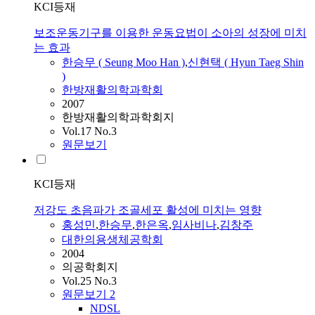
KCI등재
보조운동기구를 이용한 운동요법이 소아의 성장에 미치
는 효과
한승무
( Seung Moo Han )
,
신현택 ( Hyun Taeg Shin
)
한방재활의학과학회
2007
한방재활의학과학회지
Vol.17 No.3
원문보기
KCI등재
저강도 초음파가 조골세포 활성에 미치는 영향
홍성민
,
한승무
,
한은옥
,
임사비나
,
김창주
대한의용생체공학회
2004
의공학회지
Vol.25 No.3
원문보기
2
NDSL