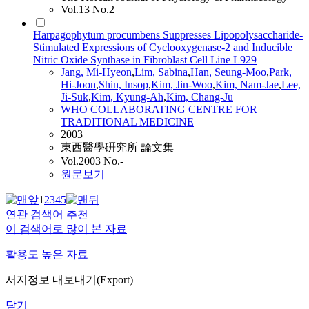
Vol.13 No.2
Harpagophytum procumbens Suppresses Lipopolysaccharide-
Stimulated Expressions of Cyclooxygenase-2 and Inducible
Nitric Oxide Synthase in Fibroblast Cell Line L929
Jang, Mi-Hyeon
,
Lim, Sabina
,
Han, Seung-Moo
,
Park,
Hi-Joon
,
Shin, Insop
,
Kim, Jin-Woo
,
Kim, Nam-Jae
,
Lee,
Ji-Suk
,
Kim, Kyung-Ah
,
Kim, Chang-Ju
WHO COLLABORATING CENTRE FOR
TRADITIONAL MEDICINE
2003
東西醫學硏究所 論文集
Vol.2003 No.-
원문보기
1
2
3
4
5
연관 검색어 추천
이 검색어로 많이 본 자료
활용도 높은 자료
서지정보 내보내기(Export)
닫기