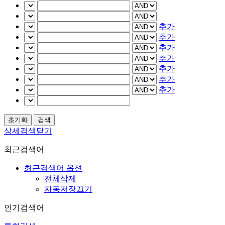
추가
추가
추가
추가
추가
추가
추가
상세검색닫기
최근검색어
최근검색어 옵션
전체삭제
자동저장끄기
인기검색어