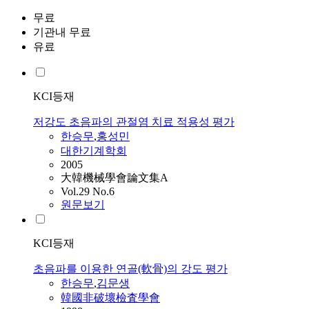
무료
기관내 무료
유료
KCI등재
저강도 초음파의 관절염 치료 적용성 평가
한승무
,
홍성민
대한기계학회
2005
大韓機械學會論文集A
Vol.29 No.6
원문보기
KCI등재
초음파를 이용한 연골(軟骨)의 강도 평가
한승무
,
김문생
韓國非破壞檢査學會