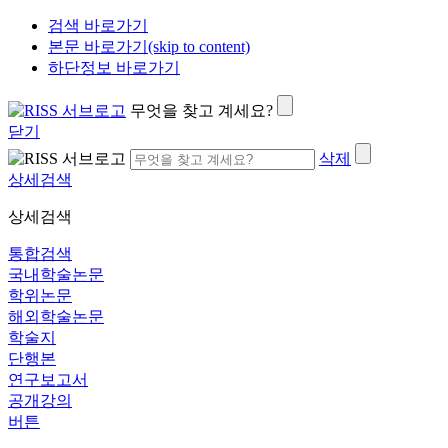
검색 바로가기
본문 바로가기(skip to content)
하단정보 바로가기
무엇을 찾고 계세요?
닫기
삭제
상세검색
상세검색
통합검색
국내학술논문
학위논문
해외학술논문
학술지
단행본
연구보고서
공개강의
버튼