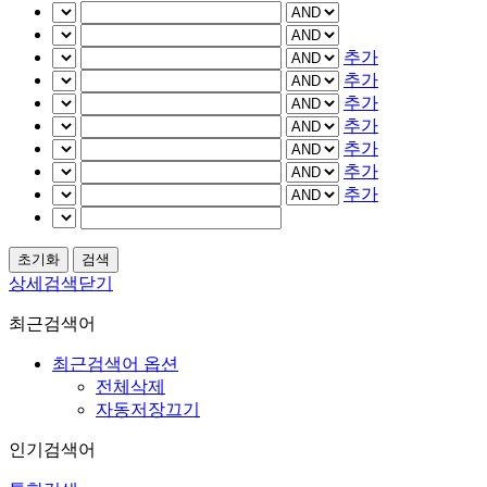
추가
추가
추가
추가
추가
추가
추가
상세검색닫기
최근검색어
최근검색어 옵션
전체삭제
자동저장끄기
인기검색어