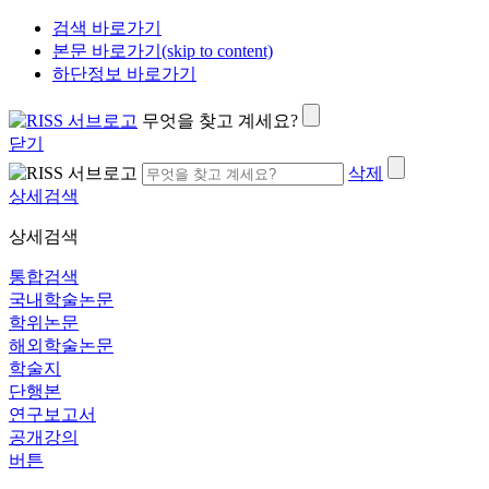
검색 바로가기
본문 바로가기(skip to content)
하단정보 바로가기
무엇을 찾고 계세요?
닫기
삭제
상세검색
상세검색
통합검색
국내학술논문
학위논문
해외학술논문
학술지
단행본
연구보고서
공개강의
버튼