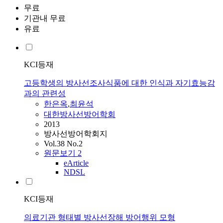
무료
기관내 무료
유료
KCI등재
고등학생의 방사선조사식품에 대한 인식과 자기효능감
과의 관련성
한은옥
,
최윤석
대한방사선방어학회
2013
방사선방어학회지
Vol.38 No.2
원문보기
2
eArticle
NDSL
KCI등재
의료기관 형태별 방사선장해 방어행위 모형