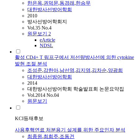
한은옥
,
권덕문
,
동경래
,
한승무
대한방사선방어학회
2010
방사선방어학회지
Vol.35 No.4
원문보기
2
eArticle
NDSL
활성 CD4+ T 림프구에서 저선량방사선에 의한 cytokine
발현 조절 분석
조성준
,
강한아
,
남선영
,
김지영
,
김차순
,
양광희
대한방사선방어학회
2014
대한방사선방어학회 학술발표회 논문요약집
Vol.2014 No.04
원문보기
KCI등재후보
사용후핵연료 처분용기 설계를 위한 주요인자 분석
최종원
,
최희주
,
조동건