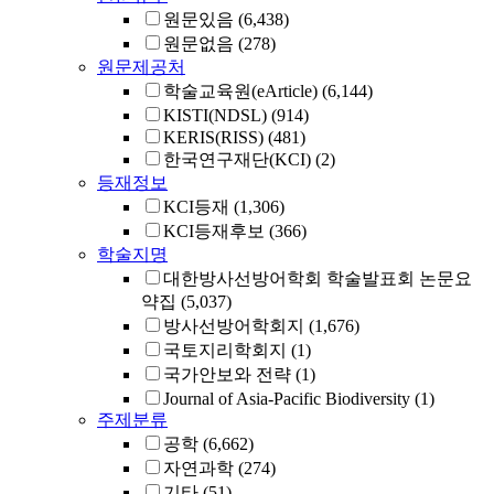
원문있음
(6,438)
원문없음
(278)
원문제공처
학술교육원(eArticle)
(6,144)
KISTI(NDSL)
(914)
KERIS(RISS)
(481)
한국연구재단(KCI)
(2)
등재정보
KCI등재
(1,306)
KCI등재후보
(366)
학술지명
대한방사선방어학회 학술발표회 논문요
약집
(5,037)
방사선방어학회지
(1,676)
국토지리학회지
(1)
국가안보와 전략
(1)
Journal of Asia-Pacific Biodiversity
(1)
주제분류
공학
(6,662)
자연과학
(274)
기타
(51)