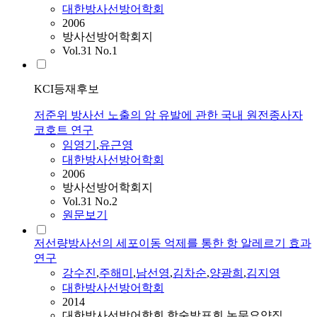
대한방사선방어학회
2006
방사선방어학회지
Vol.31 No.1
KCI등재후보
저준위 방사선 노출의 암 유발에 관한 국내 원전종사자
코호트 연구
임영기
,
유근영
대한방사선방어학회
2006
방사선방어학회지
Vol.31 No.2
원문보기
저선량방사선의 세포이동 억제를 통한 항 알레르기 효과
연구
강수진
,
주해미
,
남선영
,
김차순
,
양광희
,
김지영
대한방사선방어학회
2014
대한방사선방어학회 학술발표회 논문요약집