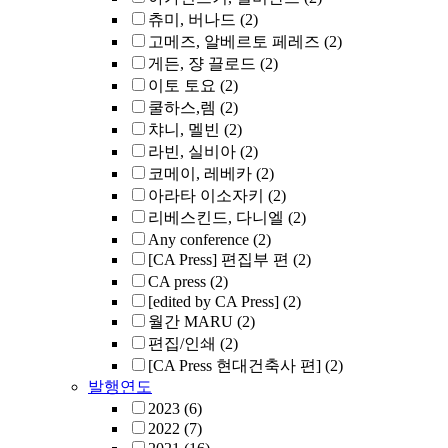
츄미, 버나드
(2)
고메즈, 알베르토 페레즈
(2)
게든, 쟝 끌로드
(2)
이토 토요
(2)
쿨하스,렘
(2)
챠니, 멜빈
(2)
라빈, 실비아
(2)
코메이, 레베카
(2)
아라타 이소자키
(2)
리베스킨드, 다니엘
(2)
Any conference
(2)
[CA Press] 편집부 편
(2)
CA press
(2)
[edited by CA Press]
(2)
월간 MARU
(2)
편집/인쇄
(2)
[CA Press 현대건축사 편]
(2)
발행연도
2023
(6)
2022
(7)