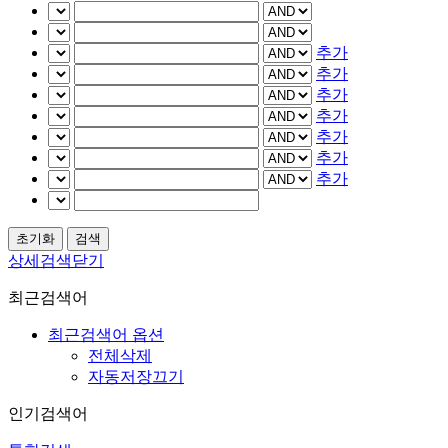
추가
추가
추가
추가
추가
추가
추가
상세검색닫기
최근검색어
최근검색어 옵션
전체삭제
자동저장끄기
인기검색어