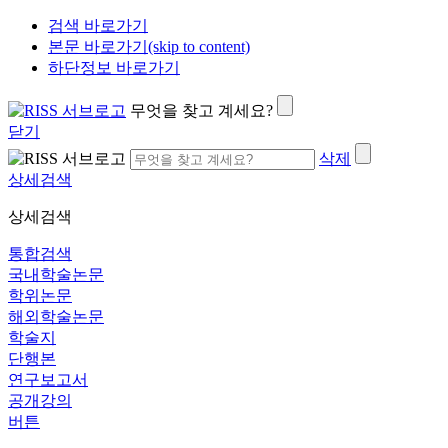
검색 바로가기
본문 바로가기(skip to content)
하단정보 바로가기
무엇을 찾고 계세요?
닫기
삭제
상세검색
상세검색
통합검색
국내학술논문
학위논문
해외학술논문
학술지
단행본
연구보고서
공개강의
버튼