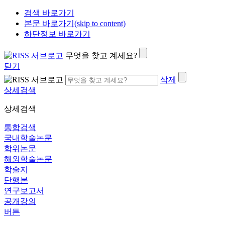
검색 바로가기
본문 바로가기(skip to content)
하단정보 바로가기
무엇을 찾고 계세요?
닫기
삭제
상세검색
상세검색
통합검색
국내학술논문
학위논문
해외학술논문
학술지
단행본
연구보고서
공개강의
버튼