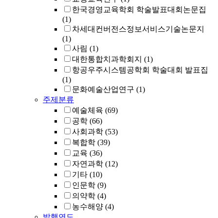
한국경영교육학회 학술발표대회논문집
(1)
차세대컨버전스정보서비스기술논문지
(1)
사림
(1)
대한통합치과학회지
(1)
항공우주시스템공학회 학술대회 발표집
(1)
문화예술산업연구
(1)
주제분류
예술체육
(69)
공학
(66)
사회과학
(53)
복합학
(39)
교육
(36)
자연과학
(12)
기타
(10)
인문학
(9)
의약학
(4)
농수해양
(4)
발행연도