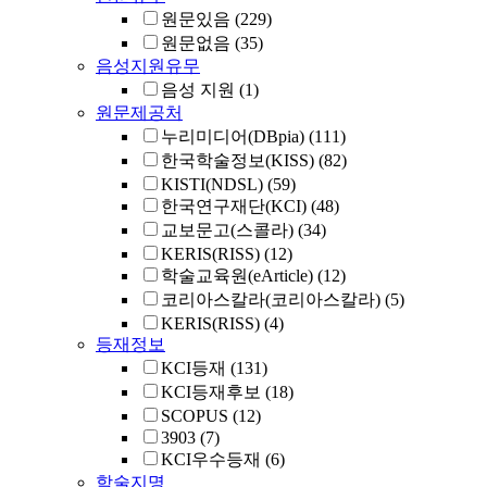
원문있음
(229)
원문없음
(35)
음성지원유무
음성 지원
(1)
원문제공처
누리미디어(DBpia)
(111)
한국학술정보(KISS)
(82)
KISTI(NDSL)
(59)
한국연구재단(KCI)
(48)
교보문고(스콜라)
(34)
KERIS(RISS)
(12)
학술교육원(eArticle)
(12)
코리아스칼라(코리아스칼라)
(5)
KERIS(RISS)
(4)
등재정보
KCI등재
(131)
KCI등재후보
(18)
SCOPUS
(12)
3903
(7)
KCI우수등재
(6)
학술지명