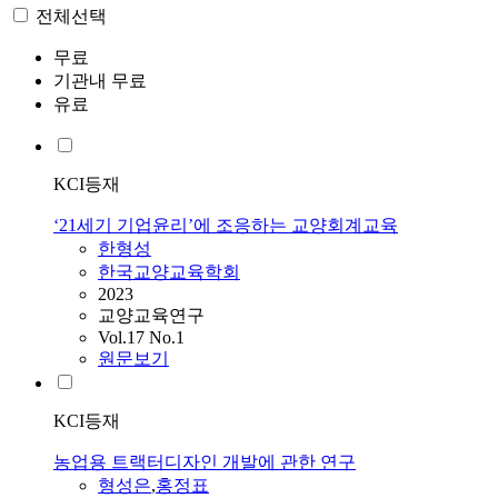
전체선택
무료
기관내 무료
유료
KCI등재
‘21세기 기업윤리’에 조응하는 교양회계교육
한
형성
한국교양교육학회
2023
교양교육연구
Vol.17 No.1
원문보기
KCI등재
농업용 트랙터디자인 개발에 관한 연구
형성은
,
홍정표