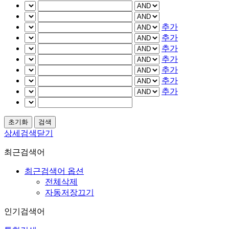
추가
추가
추가
추가
추가
추가
추가
상세검색닫기
최근검색어
최근검색어 옵션
전체삭제
자동저장끄기
인기검색어