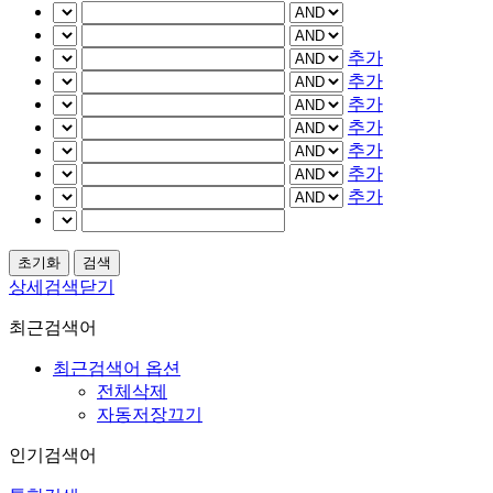
추가
추가
추가
추가
추가
추가
추가
상세검색닫기
최근검색어
최근검색어 옵션
전체삭제
자동저장끄기
인기검색어