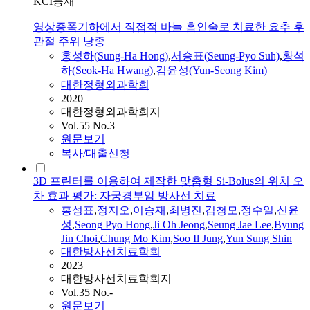
KCI등재
영상증폭기하에서 직접적 바늘 흡인술로 치료한 요추 후
관절 주위 낭종
홍성
하(Sung-Ha
Hong
)
,
서승
표
(Seung-
Pyo
Suh)
,
황석
하(Seok-Ha Hwang)
,
김윤성(Yun-
Seong
Kim)
대한정형외과학회
2020
대한정형외과학회지
Vol.55 No.3
원문보기
복사/대출신청
3D 프린터를 이용하여 제작한 맞춤형 Si-Bolus의 위치 오
차 효과 평가: 자궁경부암 방사선 치료
홍성표
,
정지오
,
이승재
,
최병진
,
김청모
,
정수일
,
신윤
성
,
Seong
Pyo
Hong
,
Ji Oh Jeong
,
Seung Jae Lee
,
Byung
Jin Choi
,
Chung Mo Kim
,
Soo Il Jung
,
Yun Sung Shin
대한방사선치료학회
2023
대한방사선치료학회지
Vol.35 No.-
원문보기