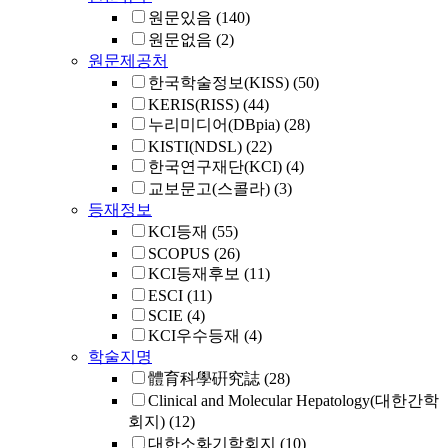
원문있음
(140)
원문없음
(2)
원문제공처
한국학술정보(KISS)
(50)
KERIS(RISS)
(44)
누리미디어(DBpia)
(28)
KISTI(NDSL)
(22)
한국연구재단(KCI)
(4)
교보문고(스콜라)
(3)
등재정보
KCI등재
(55)
SCOPUS
(26)
KCI등재후보
(11)
ESCI
(11)
SCIE
(4)
KCI우수등재
(4)
학술지명
體育科學硏究誌
(28)
Clinical and Molecular Hepatology(대한간학
회지)
(12)
대한소화기학회지
(10)