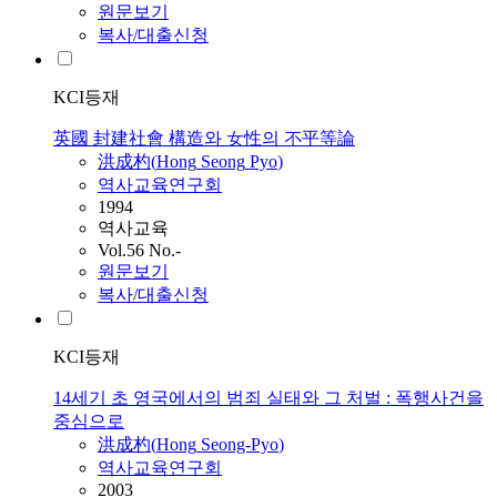
원문보기
복사/대출신청
KCI등재
英國 封建社會 構造와 女性의 不平等論
洪成杓(
Hong
Seong
Pyo
)
역사교육연구회
1994
역사교육
Vol.56 No.-
원문보기
복사/대출신청
KCI등재
14세기 초 영국에서의 범죄 실태와 그 처벌 : 폭행사건을
중심으로
洪成杓(
Hong
Seong-Pyo
)
역사교육연구회
2003