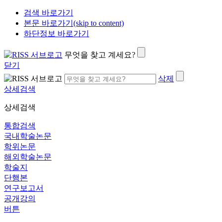
검색 바로가기
본문 바로가기(skip to content)
하단정보 바로가기
무엇을 찾고 계세요?
닫기
삭제
상세검색
상세검색
통합검색
국내학술논문
학위논문
해외학술논문
학술지
단행본
연구보고서
공개강의
버튼