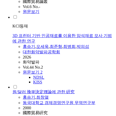
國際貿易論叢
Vol.6 No.-
원문보기
KCI등재
3D 프린터 기반 인공재료를 이용한 암석재료 모사 기법
에 관한 연구
홍승기
,
오세욱
,
최준형
,
최병희
,
박의섭
대한화약발파공학회
2026
화약발파
Vol.44 No.2
원문보기
2
NDSL
KISS
원/달러 換率決定理論에 관한 硏究
홍승기
,
최창열
동국대학교 경제경영연구원 무역연구부
2000
國際貿易硏究