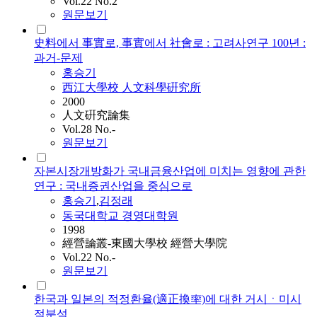
Vol.22 No.2
원문보기
史料에서 事實로, 事實에서 社會로 : 고려사연구 100년 :
과거-문제
홍승기
西江大學校 人文科學硏究所
2000
人文硏究論集
Vol.28 No.-
원문보기
자본시장개방화가 국내금융산업에 미치는 영향에 관한
연구 : 국내증권산업을 중심으로
홍승기
,
김정래
동국대학교 경영대학원
1998
經營論叢-東國大學校 經營大學院
Vol.22 No.-
원문보기
한국과 일본의 적정환율(適正換率)에 대한 거시ㆍ미시
적분석