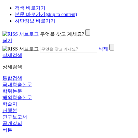
검색 바로가기
본문 바로가기(skip to content)
하단정보 바로가기
무엇을 찾고 계세요?
닫기
삭제
상세검색
상세검색
통합검색
국내학술논문
학위논문
해외학술논문
학술지
단행본
연구보고서
공개강의
버튼