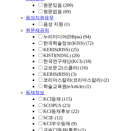
원문있음
(200)
원문없음
(69)
음성지원유무
음성 지원
(1)
원문제공처
누리미디어(DBpia)
(94)
한국학술정보(KISS)
(72)
KERIS(RISS)
(25)
KISTI(NDSL)
(20)
한국연구재단(KCI)
(18)
교보문고(스콜라)
(16)
KERIS(RISS)
(3)
코리아스칼라(코리아스칼라)
(2)
학술교육원(eArticle)
(1)
등재정보
KCI등재
(115)
SCOPUS
(23)
KCI등재후보
(22)
SCIE
(12)
KCI우수등재
(9)
구)KCI등재(통합)
(1)