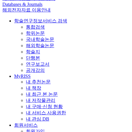
Databases & Journals
해외전자자료 이용안내
학술연구정보서비스 검색
통합검색
학위논문
국내학술논문
해외학술논문
학술지
단행본
연구보고서
공개강의
MyRISS
내 추천논문
내 책장
내 최근 본 논문
내 저작물관리
내 구매·신청 현황
내 서비스 사용권한
내 관심 DB
회원서비스
회원가입