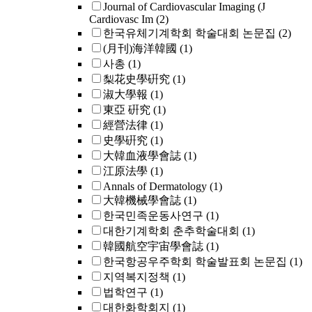
Journal of Cardiovascular Imaging (J
Cardiovasc Im
(2)
한국유체기계학회 학술대회 논문집
(2)
(月刊)海洋韓國
(1)
사총
(1)
梨花史學硏究
(1)
淑大學報
(1)
東亞 硏究
(1)
經營法律
(1)
史學硏究
(1)
大韓血液學會誌
(1)
江原法學
(1)
Annals of Dermatology
(1)
大韓機械學會誌
(1)
한국민족운동사연구
(1)
대한기계학회 춘추학술대회
(1)
韓國航空宇宙學會誌
(1)
한국항공우주학회 학술발표회 논문집
(1)
지역복지정책
(1)
법학연구
(1)
대한화학회지
(1)