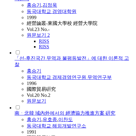
홍승기
,
김정욱
동국대학교 경영대학원
1999
經營論叢-東國大學校 經營大學院
Vol.23 No.-
원문보기
2
RISS
RISS
「선-후진국간 무역과 불평등발전」에 대한 이론적 고
찰
홍승기
동국대학교 경제경영연구원 무역연구부
1996
國際貿易硏究
Vol.20 No.2
원문보기
南ㆍ北韓 域內外에서의 經濟協力推進方案 硏究
홍승기
,
유호종
,
이찬도
동국대학교 해외개발연구소
1991