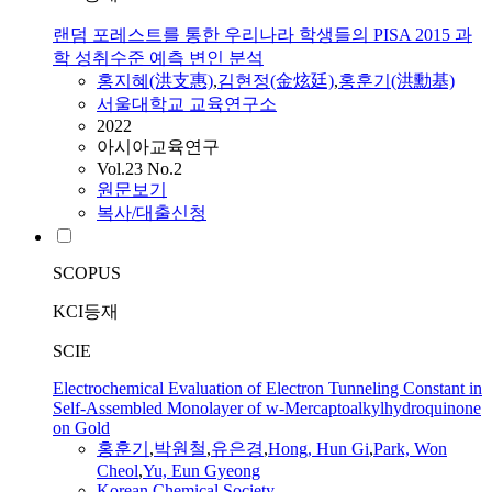
랜덤 포레스트를 통한 우리나라 학생들의 PISA 2015 과
학 성취수준 예측 변인 분석
홍
지혜(洪支惠)
,
김현정(金炫廷)
,
홍훈기
(洪勳基)
서울대학교 교육연구소
2022
아시아교육연구
Vol.23 No.2
원문보기
복사/대출신청
SCOPUS
KCI등재
SCIE
Electrochemical Evaluation of Electron Tunneling Constant in
Self-Assembled Monolayer of w-Mercaptoalkylhydroquinone
on Gold
홍훈기
,
박원철
,
유은경
,
Hong, Hun Gi
,
Park, Won
Cheol
,
Yu, Eun Gyeong
Korean Chemical Society