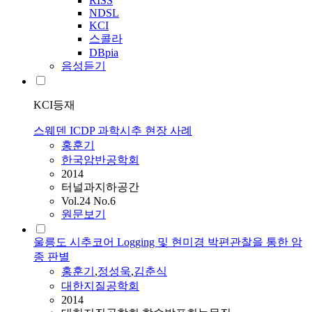
RISS
NDSL
KCI
스콜라
DBpia
음성듣기
KCI등재
스웨덴 ICDP 과학시추 현장 사례
홍훈기
한국암반공학회
2014
터널과지하공간
Vol.24 No.6
원문보기
울릉도 시추코어 Logging 및 현미경 박편관찰을 통한 암
종 판별
홍훈기
,
정성욱
,
김춘식
대한지질공학회
2014