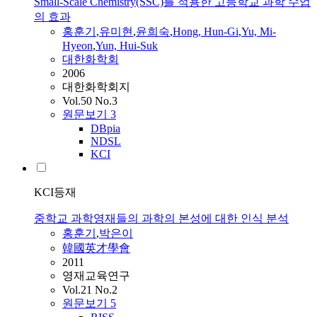
Small-Scale Chemistry(SSC)를 적용한 고등학교 과학 수업
의 효과
홍훈기
,
유미현
,
윤희숙
,
Hong, Hun-Gi
,
Yu, Mi-
Hyeon
,
Yun, Hui-Suk
대한화학회
2006
대한화학회지
Vol.50 No.3
원문보기
3
DBpia
NDSL
KCI
KCI등재
중학교 과학영재들의 과학의 본성에 대한 인식 분석
홍훈기
,
박은이
韓國英才學會
2011
영재교육연구
Vol.21 No.2
원문보기
5