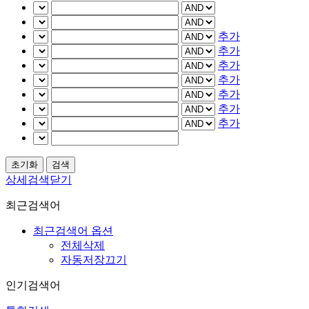
추가
추가
추가
추가
추가
추가
추가
상세검색닫기
최근검색어
최근검색어 옵션
전체삭제
자동저장끄기
인기검색어