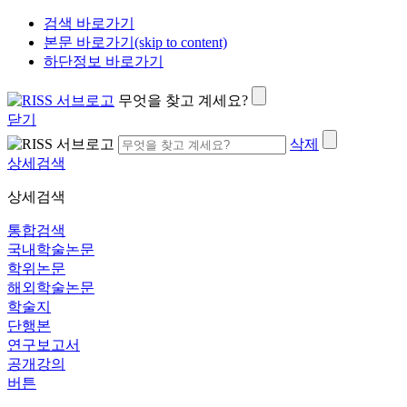
검색 바로가기
본문 바로가기(skip to content)
하단정보 바로가기
무엇을 찾고 계세요?
닫기
삭제
상세검색
상세검색
통합검색
국내학술논문
학위논문
해외학술논문
학술지
단행본
연구보고서
공개강의
버튼