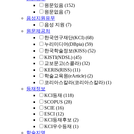
원문있음
(152)
원문없음
(7)
음성지원유무
음성 지원
(7)
원문제공처
한국연구재단(KCI)
(68)
누리미디어(DBpia)
(59)
한국학술정보(KISS)
(52)
KISTI(NDSL)
(45)
교보문고(스콜라)
(32)
KERIS(RISS)
(11)
학술교육원(eArticle)
(2)
코리아스칼라(코리아스칼라)
(1)
등재정보
KCI등재
(118)
SCOPUS
(28)
SCIE
(16)
ESCI
(12)
KCI등재후보
(2)
KCI우수등재
(1)
학술지명