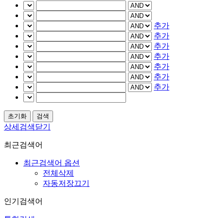
추가
추가
추가
추가
추가
추가
추가
상세검색닫기
최근검색어
최근검색어 옵션
전체삭제
자동저장끄기
인기검색어