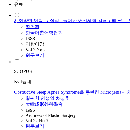
유료
2, 취약한 어항 그 실상 - 늘어난 어선세력 감당못해 크고
황귀환
한국어촌어항협회
1988
어항어장
Vol.3 No.-
원문보기
SCOPUS
KCI등재
Obstructive Sleep Apnea Syndrome을 동반한 Microgenia
황귀환
,
안성열
,
차상훈
大韓成形外科學會
1995
Archives of Plastic Surgery
Vol.22 No.5
원문보기