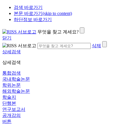
검색 바로가기
본문 바로가기(skip to content)
하단정보 바로가기
무엇을 찾고 계세요?
닫기
삭제
상세검색
상세검색
통합검색
국내학술논문
학위논문
해외학술논문
학술지
단행본
연구보고서
공개강의
버튼