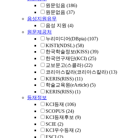
원문있음
(186)
원문없음
(37)
음성지원유무
음성 지원
(4)
원문제공처
누리미디어(DBpia)
(107)
KISTI(NDSL)
(58)
한국학술정보(KISS)
(39)
한국연구재단(KCI)
(25)
교보문고(스콜라)
(22)
코리아스칼라(코리아스칼라)
(13)
KERIS(RISS)
(11)
학술교육원(eArticle)
(5)
KERIS(RISS)
(1)
등재정보
KCI등재
(106)
SCOPUS
(24)
KCI등재후보
(9)
SCIE
(2)
KCI우수등재
(2)
ESCI
(2)