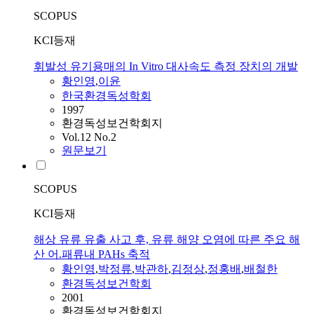
SCOPUS
KCI등재
휘발성 유기용매의 In Vitro 대사속도 측정 장치의 개발
황인영
,
이윤
한국환경독성학회
1997
환경독성보건학회지
Vol.12 No.2
원문보기
SCOPUS
KCI등재
해상 유류 유출 사고 후, 유류 해양 오염에 따른 주요 해
산 어.패류내 PAHs 축적
황인영
,
박정류
,
박관하
,
김정상
,
정홍배
,
배철한
환경독성보건학회
2001
환경독성보건학회지