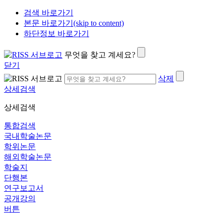
검색 바로가기
본문 바로가기(skip to content)
하단정보 바로가기
무엇을 찾고 계세요?
닫기
삭제
상세검색
상세검색
통합검색
국내학술논문
학위논문
해외학술논문
학술지
단행본
연구보고서
공개강의
버튼