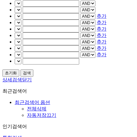
추가
추가
추가
추가
추가
추가
추가
상세검색닫기
최근검색어
최근검색어 옵션
전체삭제
자동저장끄기
인기검색어