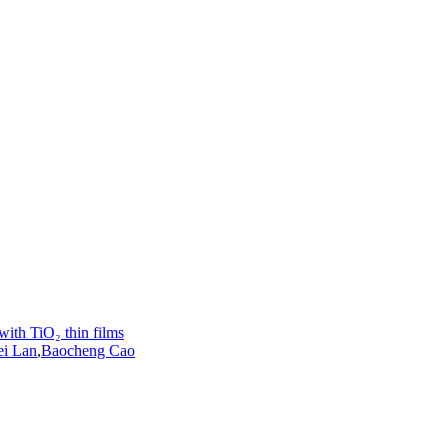
with TiO₂ thin films
i Lan
,
Baocheng Cao