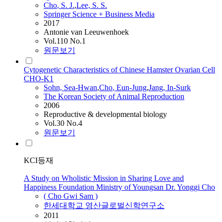
Cho
, S. J.
,
Lee, S. S.
Springer Science + Business Media
2017
Antonie van Leeuwenhoek
Vol.110 No.1
원문보기
Cytogenetic Characteristics of Chinese Hamster Ovarian Cell
CHO-K1
Sohn, Sea-Hwan
,
Cho
, Eun-Jung
,
Jang, In-Surk
The Korean Society of Animal Reproduction
2006
Reproductive & developmental biology
Vol.30 No.4
원문보기
KCI등재
A Study on Wholistic Mission in Sharing Love and
Happiness Foundation Ministry of Youngsan Dr. Yonggi Cho
(
Cho
Gwi Sam )
한세대학교 영산글로벌신학연구소
2011