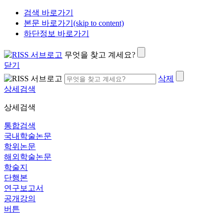
검색 바로가기
본문 바로가기(skip to content)
하단정보 바로가기
무엇을 찾고 계세요?
닫기
삭제
상세검색
상세검색
통합검색
국내학술논문
학위논문
해외학술논문
학술지
단행본
연구보고서
공개강의
버튼