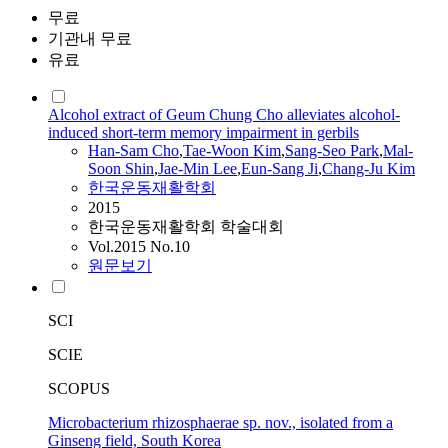
무료
기관내 무료
유료
Alcohol extract of Geum Chung Cho alleviates alcohol-
induced short-term memory impairment in gerbils
Han-Sam
Cho
,
Tae-Woon Kim
,
Sang-Seo Park
,
Mal-
Soon Shin
,
Jae-Min Lee
,
Eun-Sang Ji
,
Chang-Ju Kim
한국운동재활학회
2015
한국운동재활학회 학술대회
Vol.2015 No.10
원문보기
SCI
SCIE
SCOPUS
Microbacterium rhizosphaerae sp. nov., isolated from a
Ginseng field, South Korea