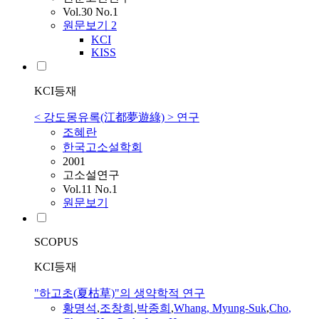
Vol.30 No.1
원문보기
2
KCI
KISS
KCI등재
< 강도몽유록(江都夢遊綠) > 연구
조혜란
한국고소설학회
2001
고소설연구
Vol.11 No.1
원문보기
SCOPUS
KCI등재
"하고초(夏枯草)"의 생약학적 연구
황명석
,
조창희
,
박종희
,
Whang, Myung-Suk
,
Cho
,