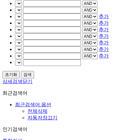
추가
추가
추가
추가
추가
추가
추가
상세검색닫기
최근검색어
최근검색어 옵션
전체삭제
자동저장끄기
인기검색어