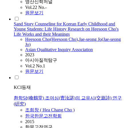
영산신학저널
Vol.22 No.-
원문보기
Sand Story Counseling for Korean Early Childhood and
Young Students: Life History Research on Heesoon Cho's
Life Works and their Meanings
Heesoon
Cho
(Heesoon
Cho
)
,
Jae-seong Jo(Jae-seong
Jo)
Asian Qualitative Inquiry Association
2023
아시아질적탐구
Vol.2 No.1
원문보기
KCI등재
환학당(喚鶴堂) 조여심(曺汝諶)의 교유시(交遊詩) 연구
(硏究)
조희창 ( Hea Chang
Cho
)
한국한문고전학회
2015
한문고전연구