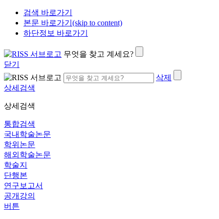
검색 바로가기
본문 바로가기(skip to content)
하단정보 바로가기
무엇을 찾고 계세요?
닫기
삭제
상세검색
상세검색
통합검색
국내학술논문
학위논문
해외학술논문
학술지
단행본
연구보고서
공개강의
버튼