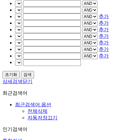
추가
추가
추가
추가
추가
추가
추가
상세검색닫기
최근검색어
최근검색어 옵션
전체삭제
자동저장끄기
인기검색어