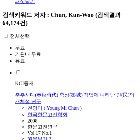
패싯닫기
검색키워드
저자 : Chun, Kun-Woo
(검색결과
64,174건)
전체선택
무료
기관내 무료
유료
KCI등재
춘추시대(春秋時代) 축성(築城) 작업에 나타난 민(民)의
개체성 연구
천영미 ( Young Mi
Chun
)
한국한문고전학회
2008
한문고전연구
Vol.17 No.1
원문보기
2