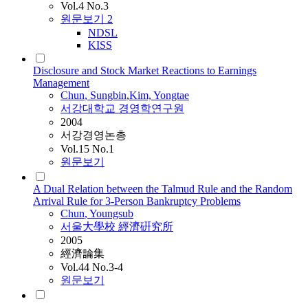
Vol.4 No.3
원문보기
2
NDSL
KISS
Disclosure and Stock Market Reactions to Earnings
Management
Chun
, Sungbin
,
Kim, Yongtae
서강대학교 경영학연구원
2004
서강경영논총
Vol.15 No.1
원문보기
A Dual Relation between the Talmud Rule and the Random
Arrival Rule for 3-Person Bankruptcy Problems
Chun
, Youngsub
서울大學校 經濟硏究所
2005
經濟論集
Vol.44 No.3-4
원문보기