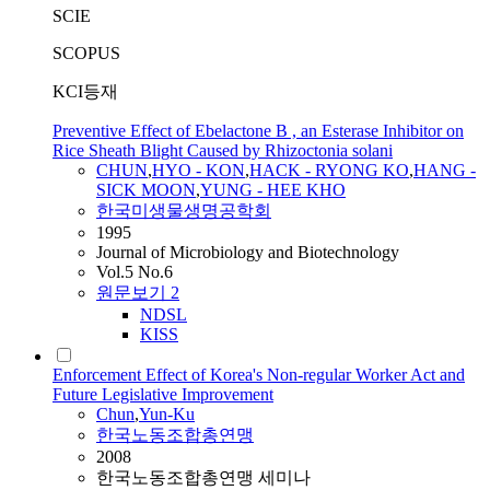
SCIE
SCOPUS
KCI등재
Preventive Effect of Ebelactone B , an Esterase Inhibitor on
Rice Sheath Blight Caused by Rhizoctonia solani
CHUN
,
HYO - KON
,
HACK - RYONG KO
,
HANG -
SICK MOON
,
YUNG - HEE KHO
한국미생물생명공학회
1995
Journal of Microbiology and Biotechnology
Vol.5 No.6
원문보기
2
NDSL
KISS
Enforcement Effect of Korea's Non-regular Worker Act and
Future Legislative Improvement
Chun
,
Yun-Ku
한국노동조합총연맹
2008
한국노동조합총연맹 세미나