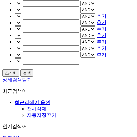
추가
추가
추가
추가
추가
추가
추가
상세검색닫기
최근검색어
최근검색어 옵션
전체삭제
자동저장끄기
인기검색어