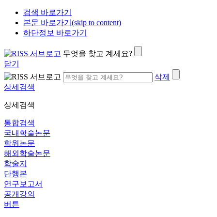
검색 바로가기
본문 바로가기(skip to content)
하단정보 바로가기
무엇을 찾고 계세요?
닫기
삭제
상세검색
상세검색
통합검색
국내학술논문
학위논문
해외학술논문
학술지
단행본
연구보고서
공개강의
버튼