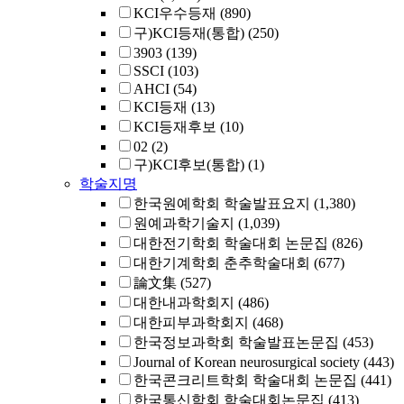
KCI우수등재
(890)
구)KCI등재(통합)
(250)
3903
(139)
SSCI
(103)
AHCI
(54)
KCI등재
(13)
KCI등재후보
(10)
02
(2)
구)KCI후보(통합)
(1)
학술지명
한국원예학회 학술발표요지
(1,380)
원예과학기술지
(1,039)
대한전기학회 학술대회 논문집
(826)
대한기계학회 춘추학술대회
(677)
論文集
(527)
대한내과학회지
(486)
대한피부과학회지
(468)
한국정보과학회 학술발표논문집
(453)
Journal of Korean neurosurgical society
(443)
한국콘크리트학회 학술대회 논문집
(441)
한국통신학회 학술대회논문집
(413)