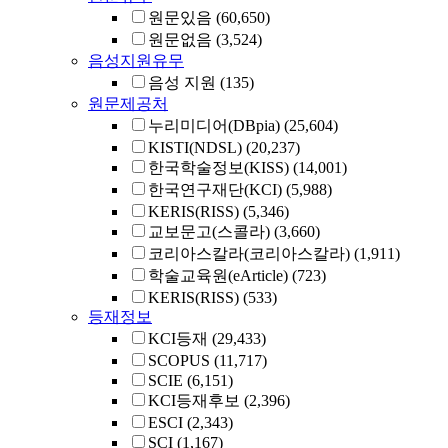
원문있음
(60,650)
원문없음
(3,524)
음성지원유무
음성 지원
(135)
원문제공처
누리미디어(DBpia)
(25,604)
KISTI(NDSL)
(20,237)
한국학술정보(KISS)
(14,001)
한국연구재단(KCI)
(5,988)
KERIS(RISS)
(5,346)
교보문고(스콜라)
(3,660)
코리아스칼라(코리아스칼라)
(1,911)
학술교육원(eArticle)
(723)
KERIS(RISS)
(533)
등재정보
KCI등재
(29,433)
SCOPUS
(11,717)
SCIE
(6,151)
KCI등재후보
(2,396)
ESCI
(2,343)
SCI
(1,167)