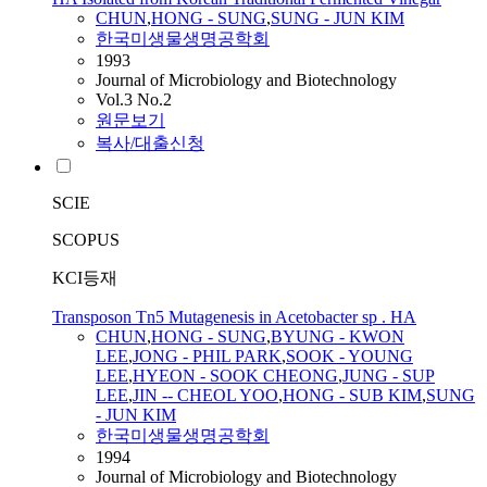
CHUN
,
HONG - SUNG
,
SUNG - JUN KIM
한국미생물생명공학회
1993
Journal of Microbiology and Biotechnology
Vol.3 No.2
원문보기
복사/대출신청
SCIE
SCOPUS
KCI등재
Transposon Tn5 Mutagenesis in Acetobacter sp . HA
CHUN
,
HONG - SUNG
,
BYUNG - KWON
LEE
,
JONG - PHIL PARK
,
SOOK - YOUNG
LEE
,
HYEON - SOOK CHEONG
,
JUNG - SUP
LEE
,
JIN -- CHEOL YOO
,
HONG - SUB KIM
,
SUNG
- JUN KIM
한국미생물생명공학회
1994
Journal of Microbiology and Biotechnology