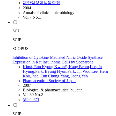
대한임상미샐물학회
2004
Annals of clinical microbiology
Vol.7 No.1
SCI
SCIE
SCOPUS
Inhibition of Cytokine-Mediated Nitric Oxide Synthase
Expression in Rat Insulinoma Cells by Scoparone
Kim
#,
Eun
Kyung
,
Kwon#, Kang Beom
,
Lee, Ju
Hyung
,
Park, Byung Hyun
,
Park, Jin Woo
,
Lee, Hern
Koo
,
Jhee,
Eun
Chung
,
Yang,
Jeong
Yeh
Pharmaceutical Society of Japan
2007
Biological & pharmaceutical bulletin
Vol.30 No.2
원문보기
SCIE