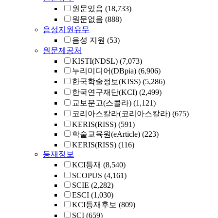
원문있음
(18,733)
원문없음
(888)
음성지원유무
음성 지원
(53)
원문제공처
KISTI(NDSL)
(7,073)
누리미디어(DBpia)
(6,906)
한국학술정보(KISS)
(5,286)
한국연구재단(KCI)
(2,499)
교보문고(스콜라)
(1,121)
코리아스칼라(코리아스칼라)
(675)
KERIS(RISS)
(591)
학술교육원(eArticle)
(223)
KERIS(RISS)
(116)
등재정보
KCI등재
(8,540)
SCOPUS
(4,161)
SCIE
(2,282)
ESCI
(1,030)
KCI등재후보
(809)
SCI
(659)