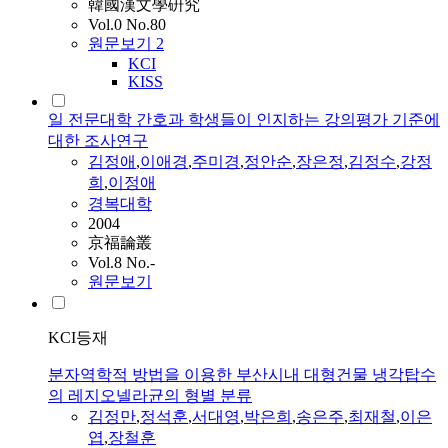
韓國漢文學硏究
Vol.0 No.80
원문보기
2
KCI
KISS
일 전문대학 간호과 학생들이 인지하는 강의평가 기준에
대한 조사연구
김정애
,
이애경
,
주미경
,
정안순
,
장은정
,
김정수
,
강정
희
,
이정애
경복대학
2004
京福論叢
Vol.8 No.-
원문보기
KCI등재
분자역학적 방법을 이용한 부산시내 대형건물 냉각탑수
의 레지오넬라균의 형별 분류
김정만
,
정석훈
,
서대영
,
박은희
,
송은주
,
최재철
,
이은
엽
,
장철훈