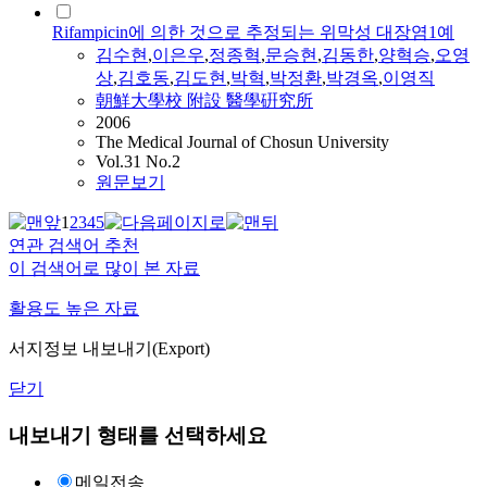
Rifampicin에 의한 것으로 추정되는 위막성 대장염1예
김수현
,
이은우
,
정종혁
,
문승현
,
김동한
,
양혁승
,
오영
상
,
김호동
,
김도현
,
박혁
,
박정환
,
박경옥
,
이영직
朝鮮大學校 附設 醫學硏究所
2006
The Medical Journal of Chosun University
Vol.31 No.2
원문보기
1
2
3
4
5
연관 검색어 추천
이 검색어로 많이 본 자료
활용도 높은 자료
서지정보 내보내기(Export)
닫기
내보내기 형태를 선택하세요
메일전송