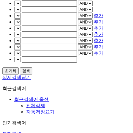
추가
추가
추가
추가
추가
추가
추가
상세검색닫기
최근검색어
최근검색어 옵션
전체삭제
자동저장끄기
인기검색어