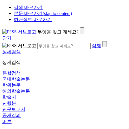
검색 바로가기
본문 바로가기(skip to content)
하단정보 바로가기
무엇을 찾고 계세요?
닫기
삭제
상세검색
상세검색
통합검색
국내학술논문
학위논문
해외학술논문
학술지
단행본
연구보고서
공개강의
버튼