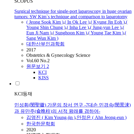
SCOPUS
Surgical technique for single-port laparoscopy in huge ovarian
tumors: SW Kim`s technique and comparison to laparotomy
(
Jeong
Sook
Kim
)
,
( In Ok Lee )
,
( Kyung Jin Eoh )
,
(
Young Shin Chung )
,
( Inha Lee )
,
( Jung-yun Lee )
,
(
Eun
Ji Nam )
,
( Sunghoon
Kim
)
,
( Young Tae
Kim
)
,
(
Sang Wun
Kim
)
대한산부인과학회
2017
Obstetrics & Gynecology Science
Vol.60 No.2
원문보기
2
KCI
KISS
KCI등재
민성휘(閔聖徽) 가문의 장서 연구 -7대손 민경속(閔景涑)
과 유만주(兪晩柱)의 서적 왕래를 겸하여-
김영진 (
Kim
Young-jin )
,
안정은 ( Ahn
Jeong
-
eun
)
한국한문학회
2020