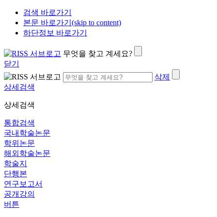
검색 바로가기
본문 바로가기(skip to content)
하단정보 바로가기
무엇을 찾고 계세요?
닫기
삭제
상세검색
상세검색
통합검색
국내학술논문
학위논문
해외학술논문
학술지
단행본
연구보고서
공개강의
버튼