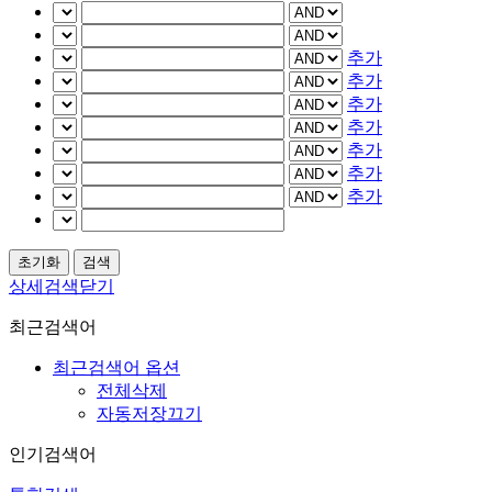
추가
추가
추가
추가
추가
추가
추가
상세검색닫기
최근검색어
최근검색어 옵션
전체삭제
자동저장끄기
인기검색어