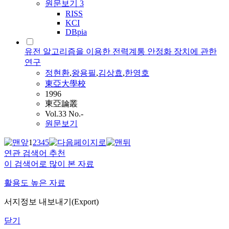
원문보기
3
RISS
KCI
DBpia
유전 알고리즘을 이용한 전력계통 안정화 장치에 관한
연구
정현환
,
왕용필
,
김상효
,
한영호
東亞大學校
1996
東亞論叢
Vol.33 No.-
원문보기
1
2
3
4
5
연관 검색어 추천
이 검색어로 많이 본 자료
활용도 높은 자료
서지정보 내보내기(Export)
닫기