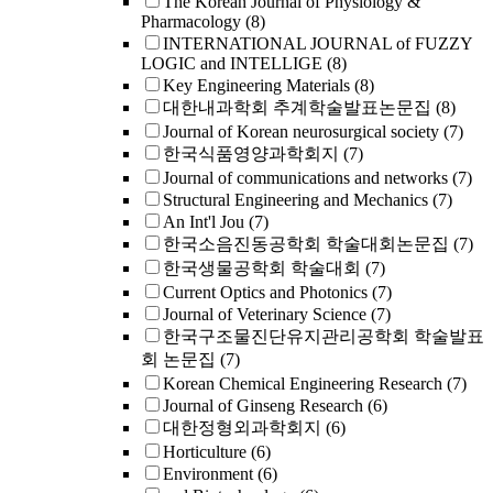
The Korean Journal of Physiology &
Pharmacology
(8)
INTERNATIONAL JOURNAL of FUZZY
LOGIC and INTELLIGE
(8)
Key Engineering Materials
(8)
대한내과학회 추계학술발표논문집
(8)
Journal of Korean neurosurgical society
(7)
한국식품영양과학회지
(7)
Journal of communications and networks
(7)
Structural Engineering and Mechanics
(7)
An Int'l Jou
(7)
한국소음진동공학회 학술대회논문집
(7)
한국생물공학회 학술대회
(7)
Current Optics and Photonics
(7)
Journal of Veterinary Science
(7)
한국구조물진단유지관리공학회 학술발표
회 논문집
(7)
Korean Chemical Engineering Research
(7)
Journal of Ginseng Research
(6)
대한정형외과학회지
(6)
Horticulture
(6)
Environment
(6)