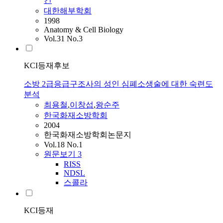
건
대한해부학회
1998
Anatomy & Cell Biology
Vol.31 No.3
KCI등재후보
소방 2급응급구조사의 성인 심폐소생술에 대한 숙련도
분석
최용철
,
이창섭
,
왕순주
한국화재소방학회
2004
한국화재소방학회논문지
Vol.18 No.1
원문보기
3
RISS
NDSL
스콜라
KCI등재