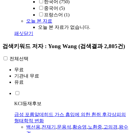
한국어
(750)
중국어
(5)
프랑스어
(1)
오늘 본 자료
오늘 본 자료가 없습니다.
패싯닫기
검색키워드
저자 : Yong Wang
(검색결과 2,805건)
전체선택
무료
기관내 무료
유료
KCI등재후보
급성 포름알데히드 가스 흡입에 의한 흰쥐 후각상피의
형태학적 변화
백선용
,
전재기
,
문용석
,
황승영
,
노환중
,
고의경
,
왕수