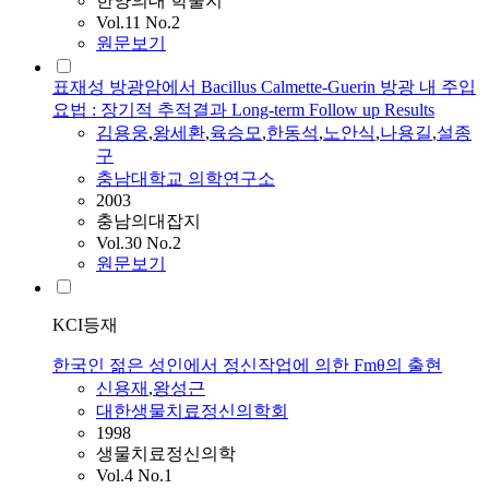
한양의대 학술지
Vol.11 No.2
원문보기
표재성 방광암에서 Bacillus Calmette-Guerin 방광 내 주입
요법 : 장기적 추적결과 Long-term Follow up Results
김용웅
,
왕세환
,
육승모
,
한동석
,
노안식
,
나용길
,
설종
구
충남대학교 의학연구소
2003
충남의대잡지
Vol.30 No.2
원문보기
KCI등재
한국인 젊은 성인에서 정신작업에 의한 Fmθ의 출현
신용재
,
왕성근
대한생물치료정신의학회
1998
생물치료정신의학
Vol.4 No.1