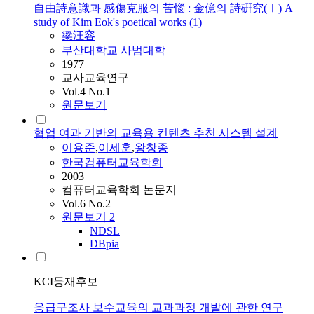
自由詩意識과 感傷克服의 苦惱 : 金億의 詩硏究(Ⅰ) A
study of Kim Eok's poetical works (1)
梁汪容
부산대학교 사범대학
1977
교사교육연구
Vol.4 No.1
원문보기
협업 여과 기반의 교육용 컨텐츠 추천 시스템 설계
이용준
,
이세훈
,
왕창종
한국컴퓨터교육학회
2003
컴퓨터교육학회 논문지
Vol.6 No.2
원문보기
2
NDSL
DBpia
KCI등재후보
응급구조사 보수교육의 교과과정 개발에 관한 연구