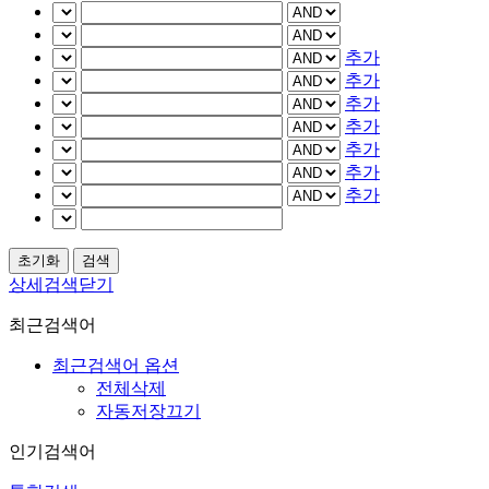
추가
추가
추가
추가
추가
추가
추가
상세검색닫기
최근검색어
최근검색어 옵션
전체삭제
자동저장끄기
인기검색어