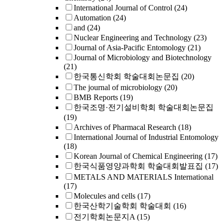
International Journal of Control
(24)
Automation
(24)
and
(24)
Nuclear Engineering and Technology
(23)
Journal of Asia-Pacific Entomology
(21)
Journal of Microbiology and Biotechnology
(21)
한국통신학회 학술대회논문집
(20)
The journal of microbiology
(20)
BMB Reports
(19)
한국조명·전기설비학회 학술대회논문집
(19)
Archives of Pharmacal Research
(18)
International Journal of Industrial Entomology
(18)
Korean Journal of Chemical Engineering
(17)
한국식품영양과학회 학술대회발표집
(17)
METALS AND MATERIALS International
(17)
Molecules and cells
(17)
한국산학기술학회 학술대회
(16)
전기학회논문지A
(15)