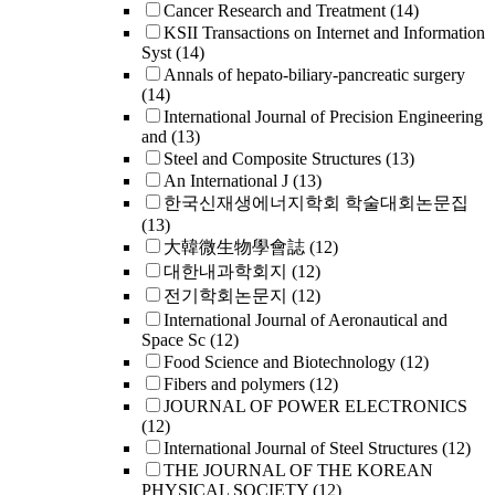
Cancer Research and Treatment
(14)
KSII Transactions on Internet and Information
Syst
(14)
Annals of hepato-biliary-pancreatic surgery
(14)
International Journal of Precision Engineering
and
(13)
Steel and Composite Structures
(13)
An International J
(13)
한국신재생에너지학회 학술대회논문집
(13)
大韓微生物學會誌
(12)
대한내과학회지
(12)
전기학회논문지
(12)
International Journal of Aeronautical and
Space Sc
(12)
Food Science and Biotechnology
(12)
Fibers and polymers
(12)
JOURNAL OF POWER ELECTRONICS
(12)
International Journal of Steel Structures
(12)
THE JOURNAL OF THE KOREAN
PHYSICAL SOCIETY
(12)