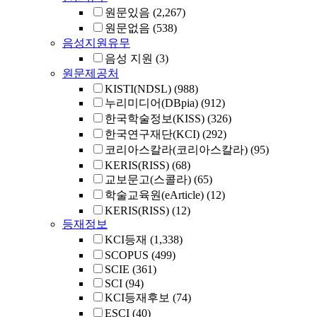
원문있음
(2,267)
원문없음
(538)
음성지원유무
음성 지원
(3)
원문제공처
KISTI(NDSL)
(988)
누리미디어(DBpia)
(912)
한국학술정보(KISS)
(326)
한국연구재단(KCI)
(292)
코리아스칼라(코리아스칼라)
(95)
KERIS(RISS)
(68)
교보문고(스콜라)
(65)
학술교육원(eArticle)
(12)
KERIS(RISS)
(12)
등재정보
KCI등재
(1,338)
SCOPUS
(499)
SCIE
(361)
SCI
(94)
KCI등재후보
(74)
ESCI
(40)