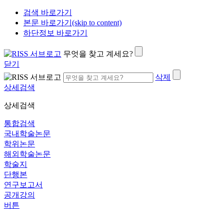
검색 바로가기
본문 바로가기(skip to content)
하단정보 바로가기
무엇을 찾고 계세요?
닫기
삭제
상세검색
상세검색
통합검색
국내학술논문
학위논문
해외학술논문
학술지
단행본
연구보고서
공개강의
버튼