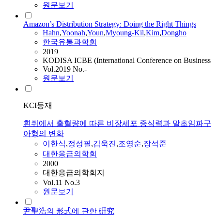
원문보기
Amazon’s Distribution Strategy: Doing the Right Things
Hahn
,
Yoonah
,
Youn
,
Myoung-Kil
,
Kim
,
Dongho
한국유통과학회
2019
KODISA ICBE (International Conference on Business
Vol.2019 No.-
원문보기
KCI등재
흰쥐에서 출혈량에 따른 비장세포 증식력과 말초임파구
아형의 변화
이한식
,
정성필
,
김욱진
,
조영순
,
장석준
대한응급의학회
2000
대한응급의학회지
Vol.11 No.3
원문보기
尹聖浩의 形式에 관한 硏究