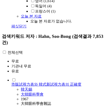
영어
(1,614)
독일어
(4)
프랑스어
(1)
오늘 본 자료
오늘 본 자료가 없습니다.
패싯닫기
검색키워드
저자 : Hahn, Soo-Bong
(검색결과 7,853
건)
전체선택
무료
기관내 무료
유료
市販試視力表와 韓式新試視力表의 正確度
韓天錫
大韓眼科學會
1967
大韓眼科學會雜誌