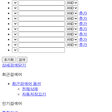
추가
추가
추가
추가
추가
추가
추가
상세검색닫기
최근검색어
최근검색어 옵션
전체삭제
자동저장끄기
인기검색어