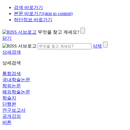
검색 바로가기
본문 바로가기(skip to content)
하단정보 바로가기
무엇을 찾고 계세요?
닫기
삭제
상세검색
상세검색
통합검색
국내학술논문
학위논문
해외학술논문
학술지
단행본
연구보고서
공개강의
버튼