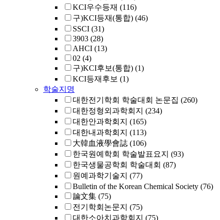
KCI우수등재
(116)
구)KCI등재(통합)
(46)
SSCI
(31)
3903
(28)
AHCI
(13)
02
(4)
구)KCI후보(통합)
(1)
KCI등재후보
(1)
학술지명
대한전기학회 학술대회 논문집
(260)
대한정형외과학회지
(234)
대한안과학회지
(165)
대한내과학회지
(113)
大韓血液學會誌
(106)
한국원예학회 학술발표요지
(93)
한국생물공학회 학술대회
(87)
원예과학기술지
(77)
Bulletin of the Korean Chemical Society
(76)
論文集
(75)
전기학회논문지
(75)
대한소아치과학회지
(75)