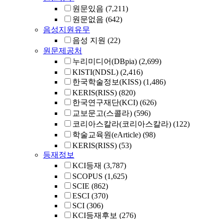
원문있음
(7,211)
원문없음
(642)
음성지원유무
음성 지원
(22)
원문제공처
누리미디어(DBpia)
(2,699)
KISTI(NDSL)
(2,416)
한국학술정보(KISS)
(1,486)
KERIS(RISS)
(820)
한국연구재단(KCI)
(626)
교보문고(스콜라)
(596)
코리아스칼라(코리아스칼라)
(122)
학술교육원(eArticle)
(98)
KERIS(RISS)
(53)
등재정보
KCI등재
(3,787)
SCOPUS
(1,625)
SCIE
(862)
ESCI
(370)
SCI
(306)
KCI등재후보
(276)