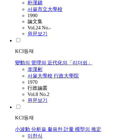
朴漢鎭
서울市立大學校
1990
論文集
Vol.24 No.-
원문보기
KCI등재
變動의 管理와 近代化의「리더쉽」
李漢彬
서울大學校 行政大學院
1970
行政論叢
Vol.8 No.2
원문보기
KCI등재
小波動 分析을 활용한 計量 模型의 推定
이한식