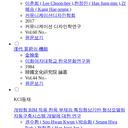
이춘희 ( Lee Choon-hee )
,
한정민 (
Han
Jung-min )
,
강
혜승 ( Kang Hae-seung )
커뮤니케이션디자인학회
2017
커뮤니케이션 디자인학연구
Vol.60 No.-
원문보기
漢代 莫府의 機能
金翰奎
이화여자대학교 한국문화연구원
1984
韓國文化硏究院 論叢
Vol.44 No.-
원문보기
KCI등재
개방형 BIM 적용 한옥 부재의 특징형상기반 형상모델링
자동구축시스템 개발에 대한 연구
권수환 ( Soo Hwan Kwun )
,
박승화 ( Seung Hwa
Park )
,
전한종 (
Han
Jong Jun )