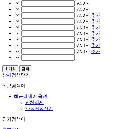
추가
추가
추가
추가
추가
추가
추가
상세검색닫기
최근검색어
최근검색어 옵션
전체삭제
자동저장끄기
인기검색어