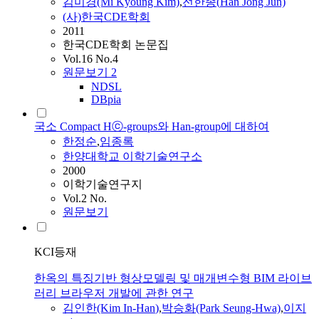
김미경(Mi Kyoung Kim)
,
전한종(
Han
Jong Jun)
(사)한국CDE학회
2011
한국CDE학회 논문집
Vol.16 No.4
원문보기
2
NDSL
DBpia
국소 Compact Hⓒ-groups와 Han-group에 대하여
한정순
,
임종록
한양대학교 이학기술연구소
2000
이학기술연구지
Vol.2 No.
원문보기
KCI등재
한옥의 특징기반 형상모델링 및 매개변수형 BIM 라이브
러리 브라우저 개발에 관한 연구
김인한(Kim In-
Han
)
,
박승화(Park Seung-Hwa)
,
이지