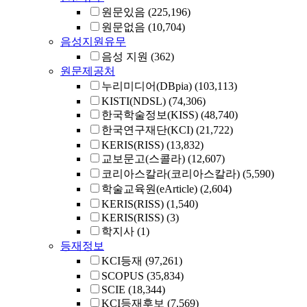
원문있음
(225,196)
원문없음
(10,704)
음성지원유무
음성 지원
(362)
원문제공처
누리미디어(DBpia)
(103,113)
KISTI(NDSL)
(74,306)
한국학술정보(KISS)
(48,740)
한국연구재단(KCI)
(21,722)
KERIS(RISS)
(13,832)
교보문고(스콜라)
(12,607)
코리아스칼라(코리아스칼라)
(5,590)
학술교육원(eArticle)
(2,604)
KERIS(RISS)
(1,540)
KERIS(RISS)
(3)
학지사
(1)
등재정보
KCI등재
(97,261)
SCOPUS
(35,834)
SCIE
(18,344)
KCI등재후보
(7,569)