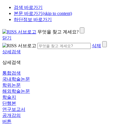
검색 바로가기
본문 바로가기(skip to content)
하단정보 바로가기
무엇을 찾고 계세요?
닫기
삭제
상세검색
상세검색
통합검색
국내학술논문
학위논문
해외학술논문
학술지
단행본
연구보고서
공개강의
버튼