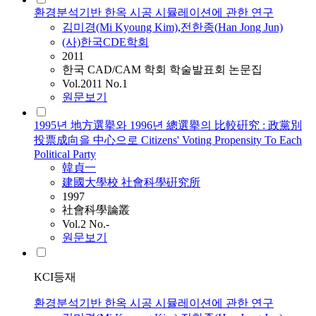
환경분석기반 한옥 시공 시뮬레이션에 관한 연구
김미경(Mi Kyoung Kim)
,
전한종(
Han
Jong Jun)
(사)한국CDE학회
2011
한국 CAD/CAM 학회 학술발표회 논문집
Vol.2011 No.1
원문보기
1995년 地方選擧와 1996년 總選擧의 比較硏究 : 政黨別
投票成向을 中心으로 Citizens' Voting Propensity To Each
Political Party
韓貞一
建國大學校 社會科學硏究所
1997
社會科學論叢
Vol.2 No.-
원문보기
KCI등재
환경분석기반 한옥 시공 시뮬레이션에 관한 연구