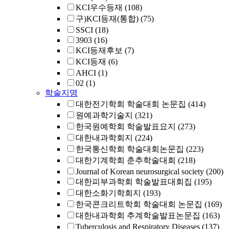
KCI우수등재
(108)
구)KCI등재(통합)
(75)
SSCI
(18)
3903
(16)
KCI등재후보
(7)
KCI등재
(6)
AHCI
(1)
02
(1)
학술지명
대한전기학회 학술대회 논문집
(414)
원예과학기술지
(321)
한국원예학회 학술발표요지
(273)
대한내과학회지
(224)
한국통신학회 학술대회논문집
(223)
대한기계학회 춘추학술대회
(218)
Journal of Korean neurosurgical society
(200)
대한피부과학회 학술발표대회집
(195)
대한소화기학회지
(193)
한국콘크리트학회 학술대회 논문집
(169)
대한내과학회 추계학술발표논문집
(163)
Tuberculosis and Respiratory Diseases
(137)