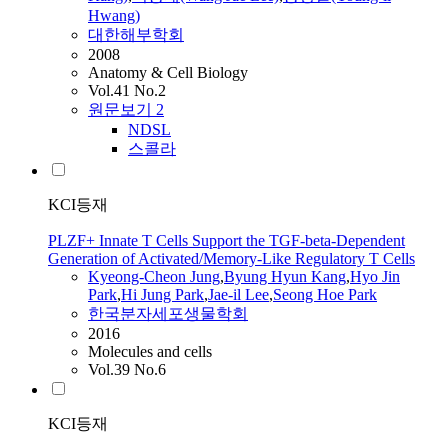
Hwang)
대한해부학회
2008
Anatomy & Cell Biology
Vol.41 No.2
원문보기
2
NDSL
스콜라
KCI등재
PLZF+ Innate T Cells Support the TGF-beta-Dependent
Generation of Activated/Memory-Like Regulatory T Cells
Kyeong-Cheon Jung
,
Byung Hyun Kang
,
Hyo Jin
Park
,
Hi Jung Park
,
Jae-il
Lee
,
Seong Hoe Park
한국분자세포생물학회
2016
Molecules and cells
Vol.39 No.6
KCI등재