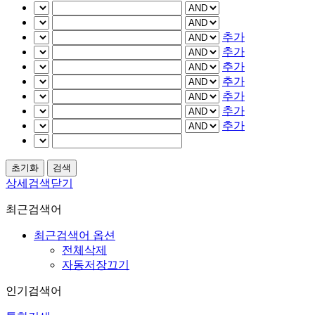
추가
추가
추가
추가
추가
추가
추가
상세검색닫기
최근검색어
최근검색어 옵션
전체삭제
자동저장끄기
인기검색어