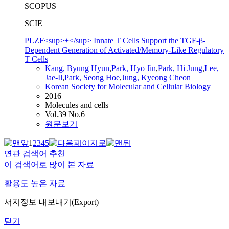
SCOPUS
SCIE
PLZF<sup>+</sup> Innate T Cells Support the TGF-β-
Dependent Generation of Activated/Memory-Like Regulatory
T Cells
Kang, Byung Hyun
,
Park, Hyo Jin
,
Park, Hi Jung
,
Lee,
Jae-Il
,
Park, Seong Hoe
,
Jung, Kyeong Cheon
Korean Society for Molecular and Cellular Biology
2016
Molecules and cells
Vol.39 No.6
원문보기
1
2
3
4
5
연관 검색어 추천
이 검색어로 많이 본 자료
활용도 높은 자료
서지정보 내보내기(Export)
닫기