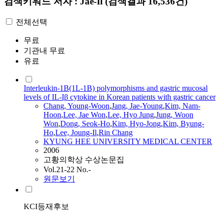
검색키워드
저자 : Jae-Il
(검색결과 16,536건)
전체선택
무료
기관내 무료
유료
Interleukin-1B(1L-1B) polymorphisms and gastric mucosal
levels of IL-Iβ cytokine in Korean patients with gastric cancer
Chang, Young-Woon
,
Jang,
Jae
-Young
,
Kim, Nam-
Hoon
,
Lee,
Jae
Won
,
Lee, Hyo Jung
,
Jung, Woon
Won
,
Dong, Seok-Ho
,
Kim, Hyo-Jong
,
Kim, Byung-
Ho
,
Lee, Joung-
Il
,
Rin Chang
KYUNG HEE UNIVERSITY MEDICAL CENTER
2006
고황의학상 수상논문집
Vol.21-22 No.-
원문보기
KCI등재후보