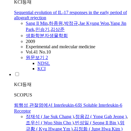
KCI등재
Sequential evolution of IL-17 responses in the early period of
allograft rejection
Sang
Il
Min
,
하종원
,
박정규
,
Jae
Kyung Won
,
Yang Jin
Park
,
민승기
,
김상준
생화학분자생물학회
2009
Experimental and molecular medicine
Vol.41 No.10
원문보기
2
NDSL
KCI
KCI등재
SCOPUS
퇴행성 관절염에서 Interleukin-6와 Soluble Interleukin-6
Receptor
장재석 (
Jae
Suk Chang )
,
정용갑 ( Yong Gab Jeong )
,
조우신 ( Woo Shin Cho )
,
빈성일 ( Seong
Il
Bin )
,
엄
규황 ( Kyu Hwang Ym )
,
김정화 ( Jung Hwa Kim )