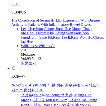
SCIE
SCOPUS
The Correlation of Serum IL-12B Expression With Disease
Activity in Patients With Inflammatory Bowel Disease
Lee, Hye Won
,
Chung, Sook Hee
,
Moon, Chang
Mo
,
Che, Xiumei
,
Kim, Seung Won
,
Park, Soo
Jung
,
Hong, Sung Pil
,
Kim, Tae
Il
,
Kim, Won Ho
,
Cheon,
Jae
Hee
Williams & Wilkins Co
2016
Medicine
Vol.95 No.23
원문보기
KCI등재
N-Acetyl-L-Cysteine에 의한 생쥐 골수유래 가지세포의
기능적 활성화 저해
정영주(Young-joo Jeong)
,
맹형건(Hyung Gun
Maeng)
,
김민규(Min Kyu Kim)
,
강재승(
Jae
Seung
Kang)
,
이왕재(Wang
Jae
Lee)
,
황영일(Young-
il