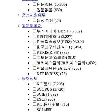
원문있음
(15,856)
원문없음
(680)
음성지원유무
음성 지원
(24)
원문제공처
누리미디어(DBpia)
(6,332)
KISTI(NDSL)
(5,827)
한국학술정보(KISS)
(4,024)
한국연구재단(KCI)
(1,454)
KERIS(RISS)
(882)
교보문고(스콜라)
(810)
코리아스칼라(코리아스칼라)
(632)
학술교육원(eArticle)
(203)
KERIS(RISS)
(73)
등재정보
KCI등재
(7,205)
SCOPUS
(3,720)
SCIE
(1,892)
ESCI
(960)
KCI등재후보
(715)
SCI
(455)