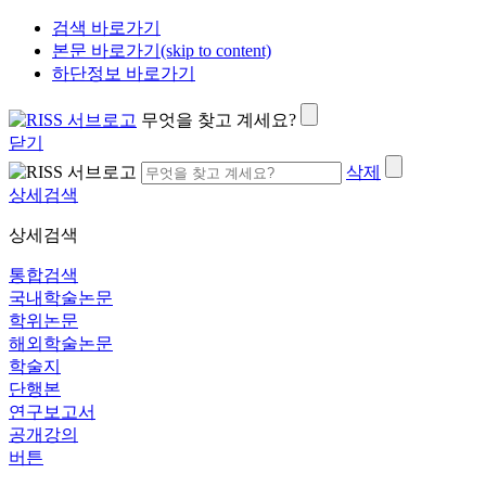
검색 바로가기
본문 바로가기(skip to content)
하단정보 바로가기
무엇을 찾고 계세요?
닫기
삭제
상세검색
상세검색
통합검색
국내학술논문
학위논문
해외학술논문
학술지
단행본
연구보고서
공개강의
버튼