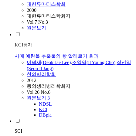
대한류마티스학회
2000
대한류마티스학회지
Vol.7 No.3
원문보기
KCI등재
사매 에탄올 추출물의 항 알레르기 효과
이덕재(Deok
Jae
Lee)
,
조일영(
Il
Young Cho)
,
장선일
(Seon
Il
Jang)
한의병리학회
2012
동의생리병리학회지
Vol.26 No.6
원문보기
3
NDSL
KCI
DBpia
SCI