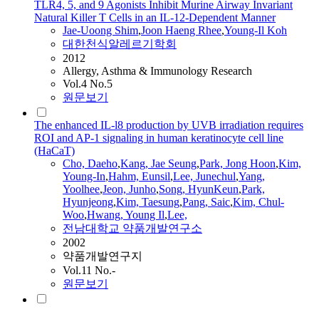
TLR4, 5, and 9 Agonists Inhibit Murine Airway Invariant
Natural Killer T Cells in an IL-12-Dependent Manner
Jae
-Uoong Shim
,
Joon Haeng Rhee
,
Young-
Il
Koh
대한천식알레르기학회
2012
Allergy, Asthma & Immunology Research
Vol.4 No.5
원문보기
The enhanced IL-l8 production by UVB irradiation requires
ROI and AP-1 signaling in human keratinocyte cell line
(HaCaT)
Cho, Daeho
,
Kang,
Jae
Seung
,
Park, Jong Hoon
,
Kim,
Young-In
,
Hahm, Eunsil
,
Lee, Junechul
,
Yang,
Yoolhee
,
Jeon, Junho
,
Song, HyunKeun
,
Park,
Hyunjeong
,
Kim, Taesung
,
Pang, Saic
,
Kim, Chul-
Woo
,
Hwang, Young
Il
,
Lee,
전남대학교 약품개발연구소
2002
약품개발연구지
Vol.11 No.-
원문보기