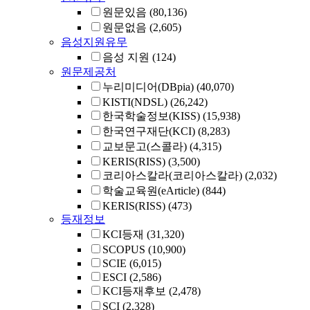
원문있음
(80,136)
원문없음
(2,605)
음성지원유무
음성 지원
(124)
원문제공처
누리미디어(DBpia)
(40,070)
KISTI(NDSL)
(26,242)
한국학술정보(KISS)
(15,938)
한국연구재단(KCI)
(8,283)
교보문고(스콜라)
(4,315)
KERIS(RISS)
(3,500)
코리아스칼라(코리아스칼라)
(2,032)
학술교육원(eArticle)
(844)
KERIS(RISS)
(473)
등재정보
KCI등재
(31,320)
SCOPUS
(10,900)
SCIE
(6,015)
ESCI
(2,586)
KCI등재후보
(2,478)
SCI
(2,328)