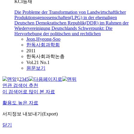
KCI등재
Die Probleme der Transformation von Landwirtschaftlicher
Produktionsgenossenschaften(LPG) in der ehemaligen
Deutschen Demokratischen Republik(DDR) im Rahmen der
Wiedervereinigung Deutschlands Schwerpunkt: Die
Hervorhebung der politischen und rechtlichen
Jeon
,
Hyeong-Soo
한독사회과학회
2011
한독사회과학논총
Vol.21 No.1
원문보기
1
2
3
4
5
연관 검색어 추천
이 검색어로 많이 본 자료
활용도 높은 자료
서지정보 내보내기(Export)
닫기