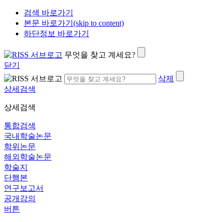
검색 바로가기
본문 바로가기(skip to content)
하단정보 바로가기
무엇을 찾고 계세요?
닫기
삭제
상세검색
상세검색
통합검색
국내학술논문
학위논문
해외학술논문
학술지
단행본
연구보고서
공개강의
버튼