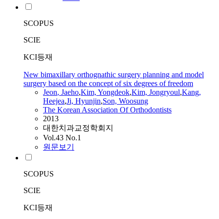
SCOPUS
SCIE
KCI등재
New bimaxillary orthognathic surgery planning and model
surgery based on the concept of six degrees of freedom
Jeon
, Jaeho
,
Kim, Yongdeok
,
Kim, Jongryoul
,
Kang,
Heejea
,
Ji, Hyunjin
,
Son, Woosung
The Korean Association Of Orthodontists
2013
대한치과교정학회지
Vol.43 No.1
원문보기
SCOPUS
SCIE
KCI등재