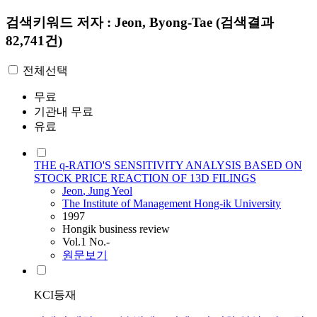
검색키워드
저자 : Jeon, Byong-Tae
(검색결과
82,741건)
전체선택
무료
기관내 무료
유료
THE q-RATIO'S SENSITIVITY ANALYSIS BASED ON
STOCK PRICE REACTION OF 13D FILINGS
Jeon
, Jung Yeol
The Institute of Management Hong-ik University
1997
Hongik business review
Vol.1 No.-
원문보기
KCI등재