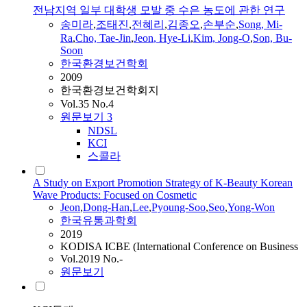
전남지역 일부 대학생 모발 중 수은 농도에 관한 연구
송미라
,
조태진
,
전혜리
,
김종오
,
손부순
,
Song, Mi-
Ra
,
Cho, Tae-Jin
,
Jeon
, Hye-Li
,
Kim, Jong-O
,
Son, Bu-
Soon
한국환경보건학회
2009
한국환경보건학회지
Vol.35 No.4
원문보기
3
NDSL
KCI
스콜라
A Study on Export Promotion Strategy of K-Beauty Korean
Wave Products: Focused on Cosmetic
Jeon
,
Dong-Han
,
Lee
,
Pyoung-Soo
,
Seo
,
Yong-Won
한국유통과학회
2019
KODISA ICBE (International Conference on Business
Vol.2019 No.-
원문보기