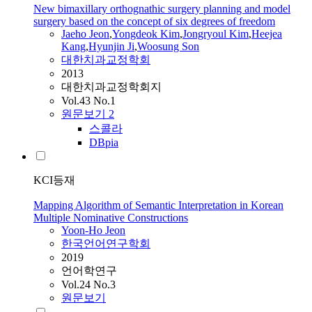
New bimaxillary orthognathic surgery planning and model
surgery based on the concept of six degrees of freedom
Jaeho
Jeon
,
Yongdeok Kim
,
Jongryoul Kim
,
Heejea
Kang
,
Hyunjin Ji
,
Woosung Son
대한치과교정학회
2013
대한치과교정학회지
Vol.43 No.1
원문보기
2
스콜라
DBpia
KCI등재
Mapping Algorithm of Semantic Interpretation in Korean
Multiple Nominative Constructions
Yoon-Ho
Jeon
한국언어연구학회
2019
언어학연구
Vol.24 No.3
원문보기