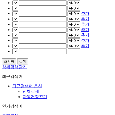
추가
추가
추가
추가
추가
추가
추가
상세검색닫기
최근검색어
최근검색어 옵션
전체삭제
자동저장끄기
인기검색어