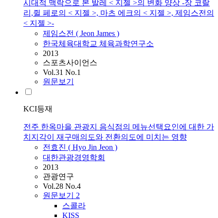
시대적 맥락으로 본 발레 < 지젤 >의 변화 양상 -장 코랄
리,쥘 페로의 < 지젤 >, 마츠 에크의 < 지젤 >, 제임스전의
< 지젤 >-
제임스전 (
Jeon
James )
한국체육대학교 체육과학연구소
2013
스포츠사이언스
Vol.31 No.1
원문보기
KCI등재
전주 한옥마을 관광지 음식점의 메뉴선택요인에 대한 가
치지각이 재구매의도와 전환의도에 미치는 영향
전효진 ( Hyo Jin
Jeon
)
대한관광경영학회
2013
관광연구
Vol.28 No.4
원문보기
2
스콜라
KISS