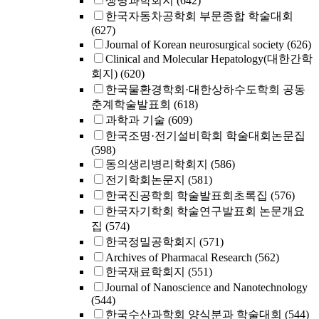
생명과학회지
(642)
한국자동차공학회 부문종합 학술대회
(627)
Journal of Korean neurosurgical society
(626)
Clinical and Molecular Hepatology(대한간학
회지)
(620)
한국물환경학회·대한상하수도학회 공동
춘계학술발표회
(618)
과학과 기술
(609)
한국조명·전기설비학회 학술대회논문집
(598)
동의생리병리학회지
(586)
전기학회논문지
(581)
한국진공학회 학술발표회초록집
(576)
한국자기학회 학술연구발표회 논문개요
집
(574)
한국정밀공학회지
(571)
Archives of Pharmacal Research
(562)
한국재료학회지
(551)
Journal of Nanoscience and Nanotechnology
(544)
한국수산과학회 양식분과 학술대회
(544)