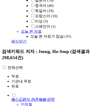
일본어
(76)
중국어
(40)
독일어
(19)
프랑스어
(10)
미상
(3)
스페인어
(1)
오늘 본 자료
오늘 본 자료가 없습니다.
패싯닫기
검색키워드
저자 : Jeong, Ho-Seop
(검색결과
298,654건)
전체선택
무료
기관내 무료
유료
修心正經의 內丹修鍊 硏究
안정철