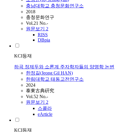
충남대학교 충청문화연구소
2018
충청문화연구
Vol.21 No.-
원문보기
2
RISS
DBpia
KCI등재
하곡 정제두와 소론계 주자학자들의 양명학 논변
한정길(
Jeong
Gil HAN)
한림대학교 태동고전연구소
2024
泰東古典硏究
Vol.52 No.-
원문보기
2
스콜라
eArticle
KCI등재