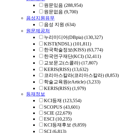
원문있음
(288,954)
원문없음
(9,700)
음성지원유무
음성 지원
(634)
원문제공처
누리미디어(DBpia)
(130,327)
KISTI(NDSL)
(101,811)
한국학술정보(KISS)
(63,774)
한국연구재단(KCI)
(32,411)
교보문고(스콜라)
(17,807)
KERIS(RISS)
(13,632)
코리아스칼라(코리아스칼라)
(8,853)
학술교육원(eArticle)
(3,233)
KERIS(RISS)
(1,979)
등재정보
KCI등재
(123,554)
SCOPUS
(43,601)
SCIE
(22,679)
ESCI
(10,235)
KCI등재후보
(9,859)
SCI
(6,813)