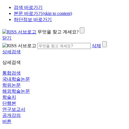
검색 바로가기
본문 바로가기(skip to content)
하단정보 바로가기
무엇을 찾고 계세요?
닫기
삭제
상세검색
상세검색
통합검색
국내학술논문
학위논문
해외학술논문
학술지
단행본
연구보고서
공개강의
버튼