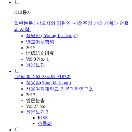
KCI등재
일반논문 : 낙오자와 영원인 -서정주의 신라 기획과 전율
의 시학-
정영진 ( Young Jin
Jeong
)
반교어문학회
2015
泮橋語文硏究
Vol.0 No.41
원문보기
-고의 범주와 자질에 관하여
정용길(Yong kil
Jeong
)
서울여자대학교 인문과학연구소
2013
인문논총
Vol.27 No.-
원문보기
2
RISS
스콜라