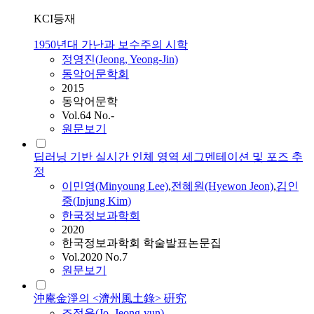
KCI등재
1950년대 가난과 보수주의 시학
정영진(
Jeong
, Yeong-Jin)
동악어문학회
2015
동악어문학
Vol.64 No.-
원문보기
딥러닝 기반 실시간 인체 영역 세그멘테이션 및 포즈 추
정
이민영(Minyoung Lee)
,
전혜원(Hyewon Jeon)
,
김인
중(Injung Kim)
한국정보과학회
2020
한국정보과학회 학술발표논문집
Vol.2020 No.7
원문보기
沖庵金淨의 <濟州風土錄> 硏究
조정윤(Jo,
Jeong
-yun)