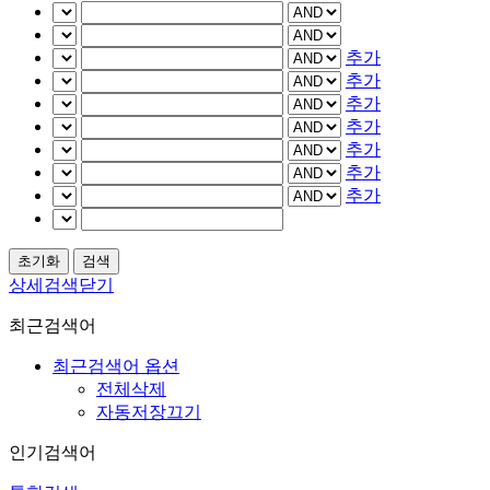
추가
추가
추가
추가
추가
추가
추가
상세검색닫기
최근검색어
최근검색어 옵션
전체삭제
자동저장끄기
인기검색어