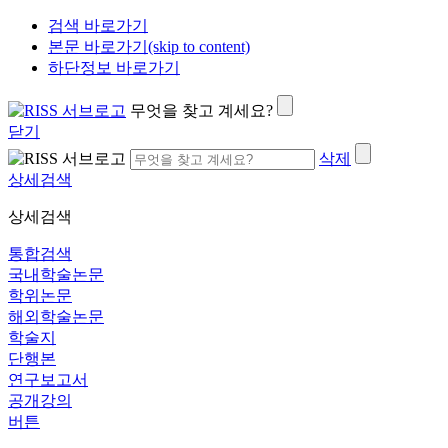
검색 바로가기
본문 바로가기(skip to content)
하단정보 바로가기
무엇을 찾고 계세요?
닫기
삭제
상세검색
상세검색
통합검색
국내학술논문
학위논문
해외학술논문
학술지
단행본
연구보고서
공개강의
버튼