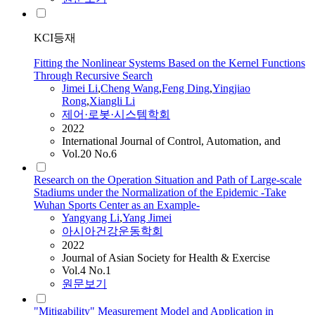
KCI등재
Fitting the Nonlinear Systems Based on the Kernel Functions
Through Recursive Search
Jimei
Li
,
Cheng Wang
,
Feng Ding
,
Yingjiao
Rong
,
Xiangli
Li
제어·로봇·시스템학회
2022
International Journal of Control, Automation, and
Vol.20 No.6
Research on the Operation Situation and Path of Large-scale
Stadiums under the Normalization of the Epidemic -Take
Wuhan Sports Center as an Example-
Yangyang
Li
,
Yang
Jimei
아시아건강운동학회
2022
Journal of Asian Society for Health & Exercise
Vol.4 No.1
원문보기
"Mitigability" Measurement Model and Application in