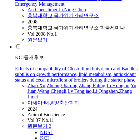
Emergency Management
An Chen
,
Jimei
Li
,
Ning Chen
충북대학교 국가위기관리연구소
2008
충북대학교 국가위기관리연구소 학술세미나
Vol.2008 No.1
원문보기
KCI등재후보
Effects of compatibility of Clostridium butyricum and Bacillus
subtilis on growth performance, lipid metabolism, antioxidant
status and cecal microflora of broilers during the starter phase
Zhao Xu
,
Zhuang Jiarong
,
Zhang Faling
,
Li
Hongtao
,
Yu
Juan
,
Wang Chengli
,
Lv Tengjiao
,
Li
Qingzhen
,
Zhang
Jimei
아세아·태평양축산학회
2024
Animal Bioscience
Vol.37 No.11
원문보기
2
NDSL
KCI