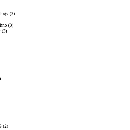
ology
(3)
chno
(3)
y
(3)
)
G
(2)