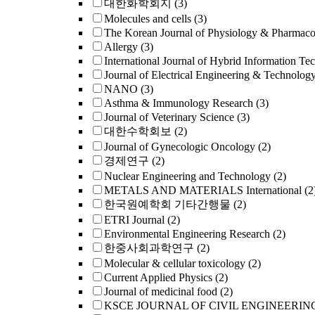
대한화학회지
(3)
Molecules and cells
(3)
The Korean Journal of Physiology & Pharmac
Allergy
(3)
International Journal of Hybrid Information Te
Journal of Electrical Engineering & Technolog
NANO
(3)
Asthma & Immunology Research
(3)
Journal of Veterinary Science
(3)
대한수학회보
(2)
Journal of Gynecologic Oncology
(2)
경제연구
(2)
Nuclear Engineering and Technology
(2)
METALS AND MATERIALS International
(2
한국원예학회 기타간행물
(2)
ETRI Journal
(2)
Environmental Engineering Research
(2)
한중사회과학연구
(2)
Molecular & cellular toxicology
(2)
Current Applied Physics
(2)
Journal of medicinal food
(2)
KSCE JOURNAL OF CIVIL ENGINEERIN