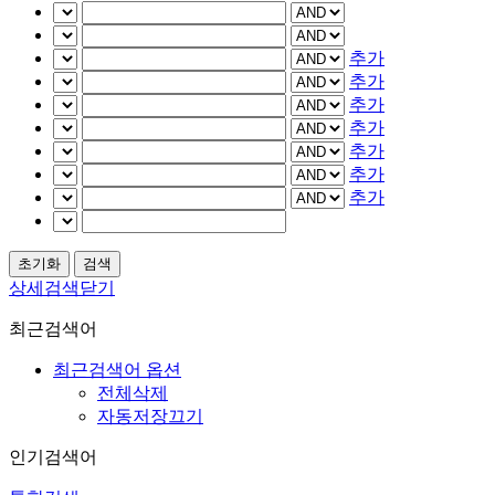
추가
추가
추가
추가
추가
추가
추가
상세검색닫기
최근검색어
최근검색어 옵션
전체삭제
자동저장끄기
인기검색어