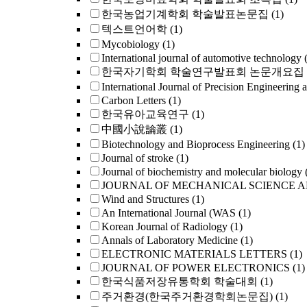
한국농업기계학회 학술발표논문집
(1)
텍스트언어학
(1)
Mycobiology
(1)
International journal of automotive technology
한국자기학회 학술연구발표회 논문개요집
International Journal of Precision Engineering 
Carbon Letters
(1)
한국유아교육연구
(1)
中國小說論叢
(1)
Biotechnology and Bioprocess Engineering
(1)
Journal of stroke
(1)
Journal of biochemistry and molecular biology
JOURNAL OF MECHANICAL SCIENCE 
Wind and Structures
(1)
An International Journal (WAS
(1)
Korean Journal of Radiology
(1)
Annals of Laboratory Medicine
(1)
ELECTRONIC MATERIALS LETTERS
(1)
JOURNAL OF POWER ELECTRONICS
(1)
한국식품저장유통학회 학술대회
(1)
주거환경(한국주거환경학회논문집)
(1)