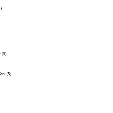
3)
y
(5)
Syst
(5)