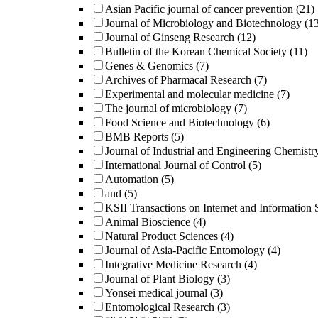
Asian Pacific journal of cancer prevention
(21)
Journal of Microbiology and Biotechnology
(1
Journal of Ginseng Research
(12)
Bulletin of the Korean Chemical Society
(11)
Genes & Genomics
(7)
Archives of Pharmacal Research
(7)
Experimental and molecular medicine
(7)
The journal of microbiology
(7)
Food Science and Biotechnology
(6)
BMB Reports
(5)
Journal of Industrial and Engineering Chemistr
International Journal of Control
(5)
Automation
(5)
and
(5)
KSII Transactions on Internet and Information 
Animal Bioscience
(4)
Natural Product Sciences
(4)
Journal of Asia-Pacific Entomology
(4)
Integrative Medicine Research
(4)
Journal of Plant Biology
(3)
Yonsei medical journal
(3)
Entomological Research
(3)