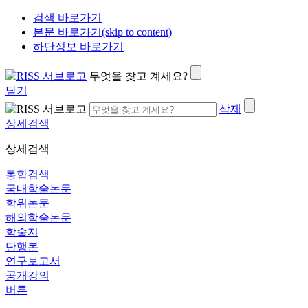
검색 바로가기
본문 바로가기(skip to content)
하단정보 바로가기
무엇을 찾고 계세요?
닫기
삭제
상세검색
상세검색
통합검색
국내학술논문
학위논문
해외학술논문
학술지
단행본
연구보고서
공개강의
버튼