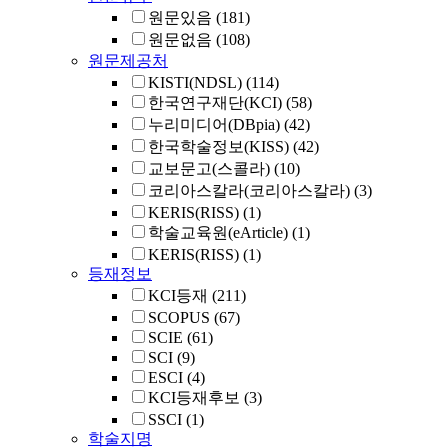
원문있음
(181)
원문없음
(108)
원문제공처
KISTI(NDSL)
(114)
한국연구재단(KCI)
(58)
누리미디어(DBpia)
(42)
한국학술정보(KISS)
(42)
교보문고(스콜라)
(10)
코리아스칼라(코리아스칼라)
(3)
KERIS(RISS)
(1)
학술교육원(eArticle)
(1)
KERIS(RISS)
(1)
등재정보
KCI등재
(211)
SCOPUS
(67)
SCIE
(61)
SCI
(9)
ESCI
(4)
KCI등재후보
(3)
SSCI
(1)
학술지명