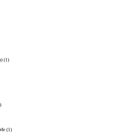
m)
(1)
)
 Me
(1)