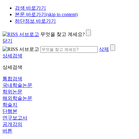
검색 바로가기
본문 바로가기(skip to content)
하단정보 바로가기
무엇을 찾고 계세요?
닫기
삭제
상세검색
상세검색
통합검색
국내학술논문
학위논문
해외학술논문
학술지
단행본
연구보고서
공개강의
버튼