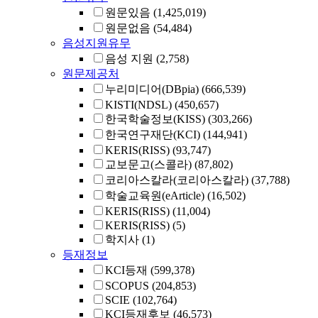
원문있음
(1,425,019)
원문없음
(54,484)
음성지원유무
음성 지원
(2,758)
원문제공처
누리미디어(DBpia)
(666,539)
KISTI(NDSL)
(450,657)
한국학술정보(KISS)
(303,266)
한국연구재단(KCI)
(144,941)
KERIS(RISS)
(93,747)
교보문고(스콜라)
(87,802)
코리아스칼라(코리아스칼라)
(37,788)
학술교육원(eArticle)
(16,502)
KERIS(RISS)
(11,004)
KERIS(RISS)
(5)
학지사
(1)
등재정보
KCI등재
(599,378)
SCOPUS
(204,853)
SCIE
(102,764)
KCI등재후보
(46,573)