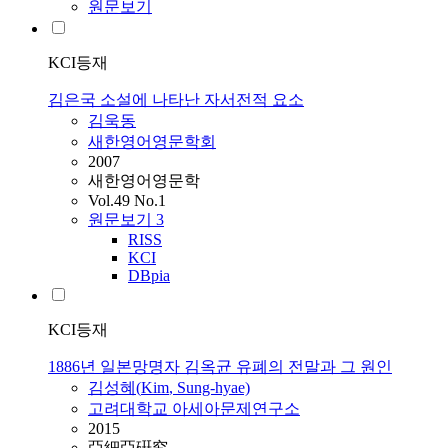
원문보기
KCI등재
김은국 소설에 나타난 자서전적 요소
김욱동
새한영어영문학회
2007
새한영어영문학
Vol.49 No.1
원문보기
3
RISS
KCI
DBpia
KCI등재
1886년 일본망명자 김옥균 유폐의 전말과 그 원인
김성혜(
Kim
, Sung-hyae)
고려대학교 아세아문제연구소
2015
亞細亞硏究