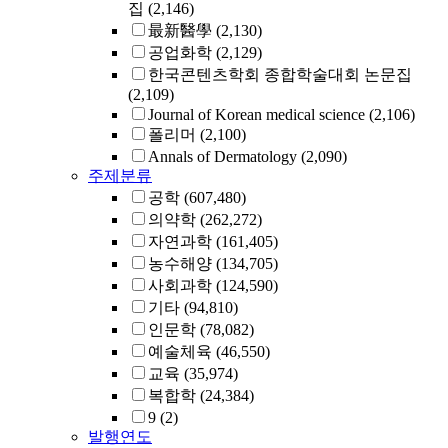
집
(2,146)
最新醫學
(2,130)
공업화학
(2,129)
한국콘텐츠학회 종합학술대회 논문집
(2,109)
Journal of Korean medical science
(2,106)
폴리머
(2,100)
Annals of Dermatology
(2,090)
주제분류
공학
(607,480)
의약학
(262,272)
자연과학
(161,405)
농수해양
(134,705)
사회과학
(124,590)
기타
(94,810)
인문학
(78,082)
예술체육
(46,550)
교육
(35,974)
복합학
(24,384)
9
(2)
발행연도