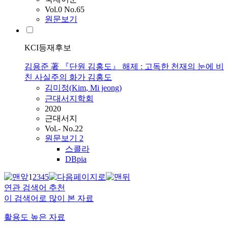
Vol.0 No.65
원문보기
KCI등재후보
김용준 著 『단원 김홍도』 해제 : 고독한 천재의 눈에 비
친 사실주의 화가 김홍도
김미정(
Kim
, Mi jeong)
근대서지학회
2020
근대서지
Vol.- No.22
원문보기
2
스콜라
DBpia
1
2
3
4
5
연관 검색어 추천
이 검색어로 많이 본 자료
활용도 높은 자료