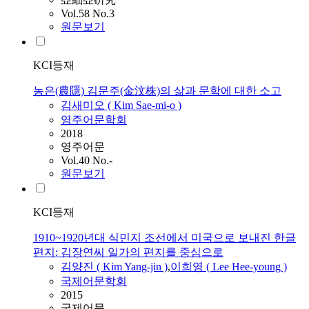
Vol.58 No.3
원문보기
KCI등재
농은(農隱) 김문주(金汶株)의 삶과 문학에 대한 소고
김새미오 (
Kim
Sae-mi-o )
영주어문학회
2018
영주어문
Vol.40 No.-
원문보기
KCI등재
1910~1920년대 식민지 조선에서 미국으로 보내진 한글
편지: 김장연씨 일가의 편지를 중심으로
김양진 (
Kim
Yang-jin )
,
이희영 ( Lee Hee-young )
국제어문학회
2015
국제어문