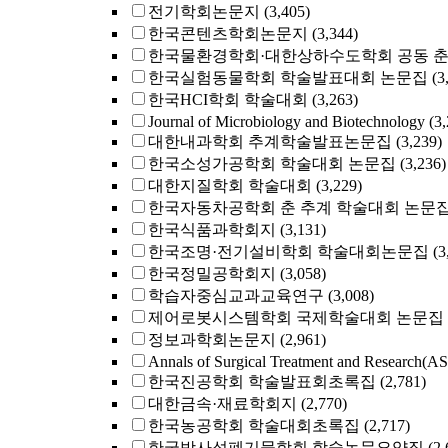
전기학회논문지
(3,405)
한국콘텐츠학회논문지
(3,344)
한국물환경학회·대한상하수도학회 공동 
한국실험동물학회 학술발표대회 논문집
(3
한국HCI학회 학술대회
(3,263)
Journal of Microbiology and Biotechnology
(3
대한내과학회 추계학술발표논문집
(3,239)
한국소성가공학회 학술대회 논문집
(3,236)
대한지질학회 학술대회
(3,229)
한국자동차공학회 춘 추계 학술대회 논문
한국식품과학회지
(3,131)
한국조명·전기설비학회 학술대회논문집
(3
한국정밀공학회지
(3,058)
학습자중심교과교육연구
(3,008)
제어로봇시스템학회 국제학술대회 논문집
정보과학회논문지
(2,961)
Annals of Surgical Treatment and Research(A
한국진공학회 학술발표회초록집
(2,781)
대한금속·재료학회지
(2,770)
한국농공학회 학술대회초록집
(2,717)
한국방사성폐기물학회 학술논문요약집
(2,