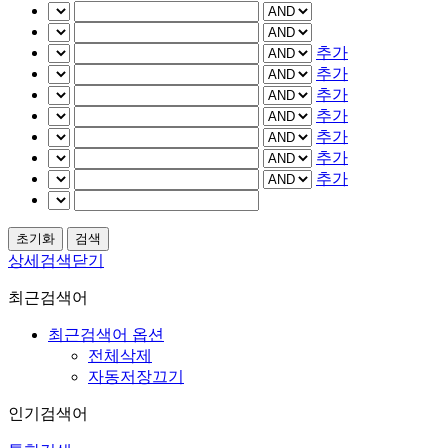
추가
추가
추가
추가
추가
추가
추가
상세검색닫기
최근검색어
최근검색어 옵션
전체삭제
자동저장끄기
인기검색어