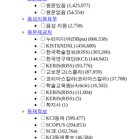
원문있음
(1,425,077)
원문없음
(54,554)
음성지원유무
음성 지원
(2,758)
원문제공처
누리미디어(DBpia)
(666,538)
KISTI(NDSL)
(450,689)
한국학술정보(KISS)
(303,266)
한국연구재단(KCI)
(144,942)
KERIS(RISS)
(93,776)
교보문고(스콜라)
(87,859)
코리아스칼라(코리아스칼라)
(37,788)
학술교육원(eArticle)
(16,502)
KERIS(RISS)
(11,004)
KERIS(RISS)
(5)
학지사
(1)
등재정보
KCI등재
(599,477)
SCOPUS
(204,853)
SCIE
(102,764)
KCI등재후보
(46,584)