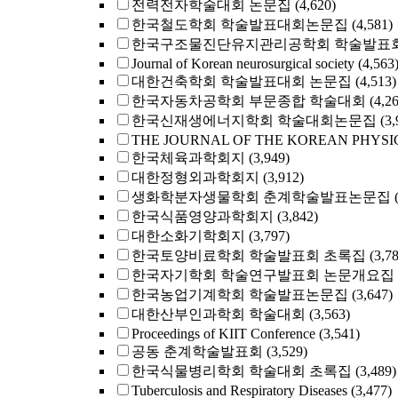
전력전자학술대회 논문집
(4,620)
한국철도학회 학술발표대회논문집
(4,581)
한국구조물진단유지관리공학회 학술발표회
Journal of Korean neurosurgical society
(4,563
대한건축학회 학술발표대회 논문집
(4,513)
한국자동차공학회 부문종합 학술대회
(4,2
한국신재생에너지학회 학술대회논문집
(3,
THE JOURNAL OF THE KOREAN PHYSI
한국체육과학회지
(3,949)
대한정형외과학회지
(3,912)
생화학분자생물학회 춘계학술발표논문집
한국식품영양과학회지
(3,842)
대한소화기학회지
(3,797)
한국토양비료학회 학술발표회 초록집
(3,7
한국자기학회 학술연구발표회 논문개요집
한국농업기계학회 학술발표논문집
(3,647)
대한산부인과학회 학술대회
(3,563)
Proceedings of KIIT Conference
(3,541)
공동 춘계학술발표회
(3,529)
한국식물병리학회 학술대회 초록집
(3,489)
Tuberculosis and Respiratory Diseases
(3,477)