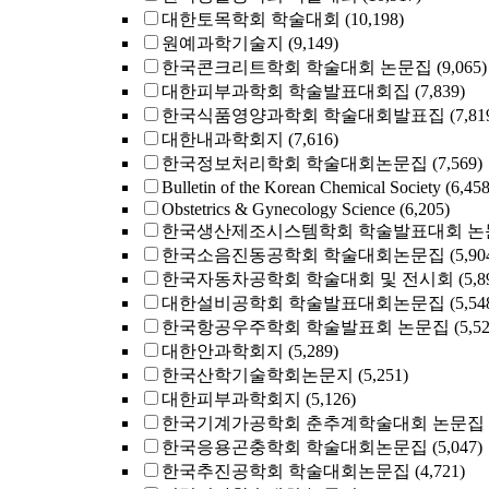
대한토목학회 학술대회
(10,198)
원예과학기술지
(9,149)
한국콘크리트학회 학술대회 논문집
(9,065)
대한피부과학회 학술발표대회집
(7,839)
한국식품영양과학회 학술대회발표집
(7,81
대한내과학회지
(7,616)
한국정보처리학회 학술대회논문집
(7,569)
Bulletin of the Korean Chemical Society
(6,458
Obstetrics & Gynecology Science
(6,205)
한국생산제조시스템학회 학술발표대회 논
한국소음진동공학회 학술대회논문집
(5,90
한국자동차공학회 학술대회 및 전시회
(5,8
대한설비공학회 학술발표대회논문집
(5,54
한국항공우주학회 학술발표회 논문집
(5,5
대한안과학회지
(5,289)
한국산학기술학회논문지
(5,251)
대한피부과학회지
(5,126)
한국기계가공학회 춘추계학술대회 논문집
한국응용곤충학회 학술대회논문집
(5,047)
한국추진공학회 학술대회논문집
(4,721)