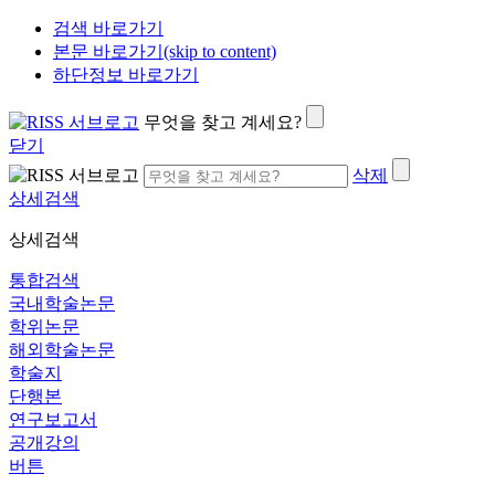
검색 바로가기
본문 바로가기(skip to content)
하단정보 바로가기
무엇을 찾고 계세요?
닫기
삭제
상세검색
상세검색
통합검색
국내학술논문
학위논문
해외학술논문
학술지
단행본
연구보고서
공개강의
버튼